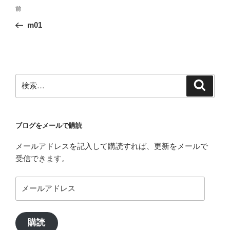
投
前
前
稿
の
m01
ナ
投
ビ
稿
ゲ
ー
検
検
シ
索
索:
ョ
ン
ブログをメールで購読
メールアドレスを記入して購読すれば、更新をメールで
受信できます。
メ
ー
ル
ア
購読