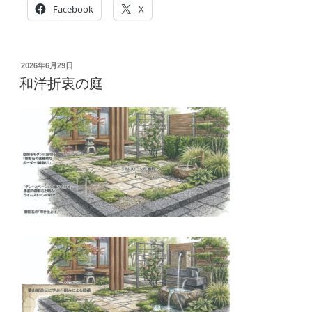
Facebook
X
投
2026年6月29日
稿
和洋折衷の庭
日: