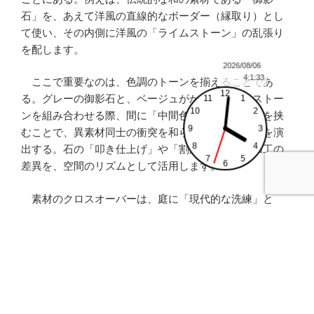
石」を、あえて洋風の直線的なボーダー（縁取り）とし
て使い、その内側に洋風の「ライムストーン」の乱張り
を配します。
2026/08/06
4:1:34
ここで重要なのは、色調のトーンを揃えることであ
12
る。グレーの御影石と、ベージュがかったライムストー
11
1
10
2
ンを組み合わせる際、間に「中間色」の砂利や下草を挟
9
3
むことで、異素材同士の衝突を和らげ、自然な移行を演
8
4
出する。石の「叩き仕上げ」や「割肌」といった加工の
7
5
6
差異を、空間のリズムとして活用します。
素材のクロスオーバーは、庭に「現代的な洗練」と
「歴史的な厚み」を同時に与えます。和の静寂と洋の華
やかさが、石の肌合いを通じて溶け合うとき、そこには
どちらの様式にも属さない、全く新しい「日本のモダ
ン・ガーデン」が姿を現すのです。
【各論②】水の表現のハイブリッド：蹲（つくばい）と