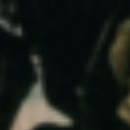
コ
ン
テ
ン
ツ
へ
ス
キ
ッ
プ