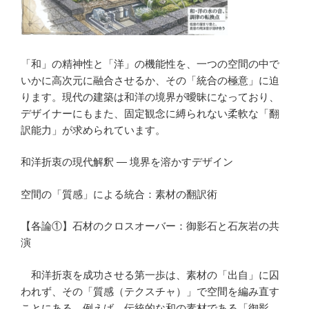
「和」の精神性と「洋」の機能性を、一つの空間の中で
いかに高次元に融合させるか、その「統合の極意」に迫
ります。現代の建築は和洋の境界が曖昧になっており、
デザイナーにもまた、固定観念に縛られない柔軟な「翻
訳能力」が求められています。
和洋折衷の現代解釈 — 境界を溶かすデザイン
空間の「質感」による統合：素材の翻訳術
【各論①】石材のクロスオーバー：御影石と石灰岩の共
演
和洋折衷を成功させる第一歩は、素材の「出自」に囚
われず、その「質感（テクスチャ）」で空間を編み直す
ことにある。例えば、伝統的な和の素材である「御影