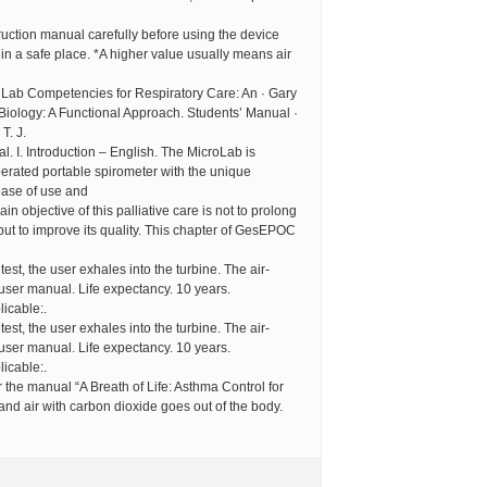
truction manual carefully before using the device
 in a safe place. *A higher value usually means air
l Lab Competencies for Respiratory Care: An · Gary
 Biology: A Functional Approach. Students’ Manual ·
T. J.
. I. Introduction – English. The MicroLab is
erated portable spirometer with the unique
ease of use and
in objective of this palliative care is not to prolong
 but to improve its quality. This chapter of GesEPOC
test, the user exhales into the turbine. The air-
s user manual. Life expectancy. 10 years.
icable:.
test, the user exhales into the turbine. The air-
s user manual. Life expectancy. 10 years.
icable:.
r the manual “A Breath of Life: Asthma Control for
and air with carbon dioxide goes out of the body.