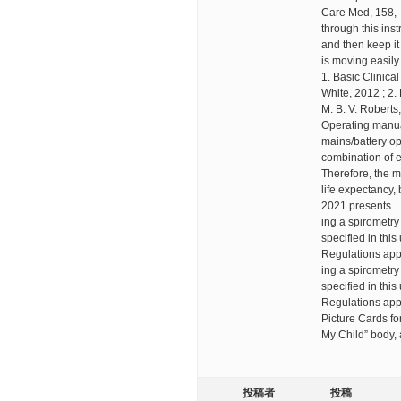
Care Med, 158,
through this ins
and then keep it
is moving easily
1. Basic Clinica
White, 2012 ; 2.
M. B. V. Roberts, 
Operating manual
mains/battery op
combination of 
Therefore, the ma
life expectancy,
2021 presents
ing a spirometry 
specified in thi
Regulations appl
ing a spirometry 
specified in thi
Regulations appl
Picture Cards fo
My Child” body, 
投稿者
投稿