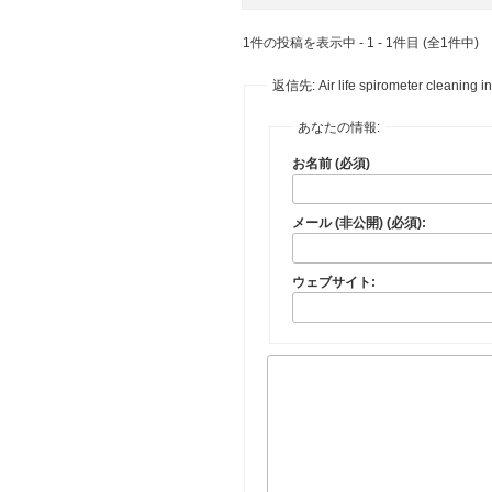
1件の投稿を表示中 - 1 - 1件目 (全1件中)
返信先: Air life spirometer cleaning in
あなたの情報:
お名前 (必須)
メール (非公開) (必須):
ウェブサイト: