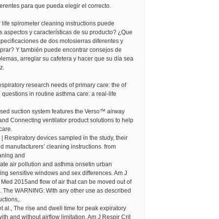
ferentes para que pueda elegir el correcto.
 life spirometer cleaning instructions puede
s aspectos y características de su producto? ¿Que
pecificaciones de dos motosierras diferentes y
mprar? Y también puede encontrar consejos de
lemas, arreglar su cafetera y hacer que su día sea
z.
respiratory research needs of primary care: the of
 questions in routine asthma care: a real-life
osed suction system features the Verso™ airway
nd Connecting ventilator product solutions to help
care.
 Respiratory devices sampled in the study, their
nd manufacturers’ cleaning instructions. from
eaning and
late air pollution and asthma onsetin urban
fying sensitive windows and sex differences. Am J
 Med 2015and flow of air that can be moved out of
gs. The WARNING: With any other use as described
uctions,.
, et al., The rise and dwell time for peak expiratory
with and without airflow limitation, Am J Respir Crit