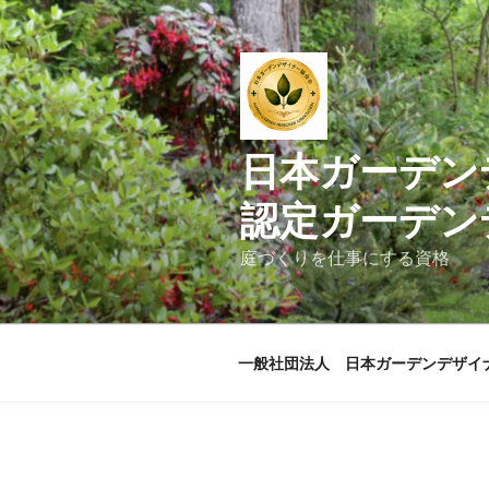
コ
ン
テ
ン
ツ
へ
日本ガ
ス
キ
認定ガーデン
ッ
プ
庭づくりを仕事にする資格
一般社団法人 日本ガーデンデザイ