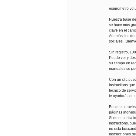
espirómetro vol
Nuestra base de
se hace más gra
clave en el cam
Además, los doc
sociales. ¡Bienv
Sin registro, 10
Puede ver y des
su tiempo en reg
manuales se pue
Con un clic pued
instructions que
técnico de servi
le ayudará con s
Busque a través
páginas individ
Si no necesita im
instructions, pu
no está buscand
instrucciones d