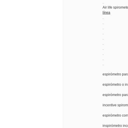
.
Air life spiromet
línea
.
.
.
.
.
.
.
.
.
.
espirómetro par
espirómetro o in
espirómetro par
incentive spirom
espirómetro co
inspirómetro in