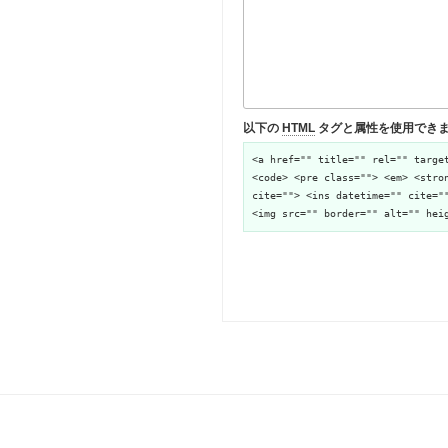
以下の
HTML
タグと属性を使用でき
<a href="" title="" rel="" targe
<code> <pre class=""> <em> <stro
cite=""> <ins datetime="" cite="
<img src="" border="" alt="" hei