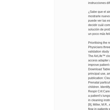
instrucciones di
¿Sabe que el air
mostrarle nuevo
puede ver las es
decidir cuál co
solución de prob
un poco más feli
Prioritising the 
Physicians three
validation study
The AirLife™ cl
access adapter a
improve patient 
Download Table |
principal use, a
publication: Cl
Prenatal particu
children. Identi
Respir Crit Care
a patient’s lun
in cleaning instr
[9], Miller, M.R.
flow in patients 