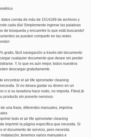
umétrico
 datos consta de más de 1514189 de archivos y
nde cada día! Simplemente ingrese las palabras
po de búsqueda y encuentre lo que está buscando!
umentos se pueden compartir en las redes
enido!
0% gratis, fácil navegación a través del documento
cargar cualquier documento que desee sin perder
istrarse. Y, lo que es aún mejor, todos nuestros
den descargar gratuitamente.
e encontrar el air life spirometer cleaning
 necesita. Si no desea gastar su dinero en un
cio o si su lavadora hace ruido, no importa. FilesLib
u producto sin ponerle nervioso.
 de una frase, diferentes manuales, imprima
uales
primir todo el air life spirometer cleaning
ede imprimir la página específica que necesita. Si
o el documento de servicio, pero necesita
e instalación, tenemos varios manuales e