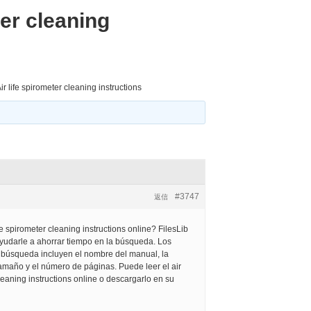
ter cleaning
ir life spirometer cleaning instructions
#3747
返信
fe spirometer cleaning instructions online? FilesLib
ayudarle a ahorrar tiempo en la búsqueda. Los
a búsqueda incluyen el nombre del manual, la
tamaño y el número de páginas. Puede leer el air
cleaning instructions online o descargarlo en su