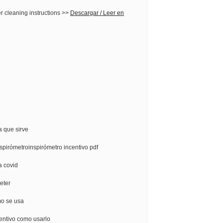
er cleaning instructions >>
Descargar / Leer en
a que sirve
spirómetroinspirómetro incentivo pdf
a covid
eter
mo se usa
centivo como usarlo