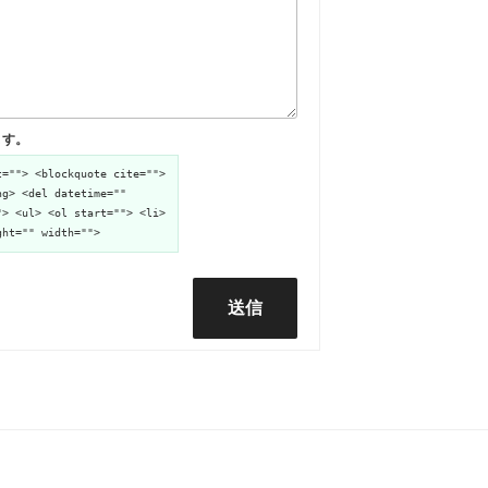
ます。
t=""> <blockquote cite="">
ng> <del datetime=""
"> <ul> <ol start=""> <li>
ght="" width="">
送信