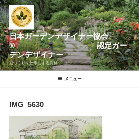
コ
ン
テ
ン
ツ
日本ガーデンデザイナー協会
へ
® 認定ガー
ス
デンデザイナー
キ
ッ
庭づくりを仕事にする資格
プ
メニュー
IMG_5630