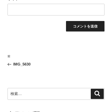
投
前
前
稿
の
IMG_5630
ナ
投
ビ
稿
ゲ
ー
検
検
シ
索
索:
ョ
ン