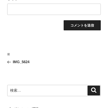
投
前
前
稿
の
IMG_5624
ナ
投
ビ
稿
ゲ
ー
検
検
シ
索
索:
ョ
ン