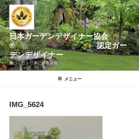
コ
ン
テ
ン
ツ
日本ガーデンデザイナー協会
へ
® 認定ガー
ス
デンデザイナー
キ
ッ
庭づくりを仕事にする資格
プ
メニュー
IMG_5624