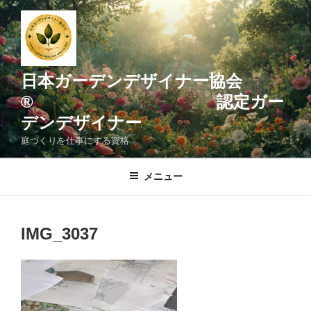
コ
ン
テ
ン
ツ
日本ガーデンデザイナー協会
へ
® 認定ガー
ス
デンデザイナー
キ
ッ
庭づくりを仕事にする資格
プ
メニュー
IMG_3037