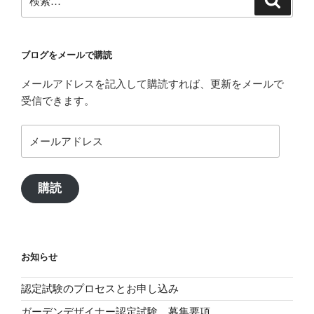
シ
索
索:
ョ
ン
ブログをメールで購読
メールアドレスを記入して購読すれば、更新をメールで
受信できます。
メ
ー
ル
ア
購読
ド
レ
ス
お知らせ
認定試験のプロセスとお申し込み
ガーデンデザイナー認定試験 募集要項