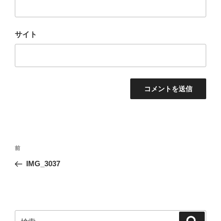
サイト
投
前
前
稿
の
IMG_3037
ナ
投
ビ
稿
ゲ
ー
検
検