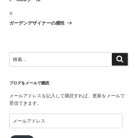
ナ
投
ビ
稿
次
次
ゲ
の
ガーデンデザイナーの感性
投
ー
稿
シ
ョ
ン
検
検
索
索:
ブログをメールで購読
メールアドレスを記入して購読すれば、更新をメールで
受信できます。
メ
ー
ル