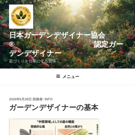
コ
ン
テ
ン
ツ
日本ガーデンデザイナー協会
へ
® 認定ガー
ス
デンデザイナー
キ
ッ
庭づくりを仕事にする資格
プ
メニュー
投
2026年6月28日
投稿者:
INFO
稿
ガーデンデザイナーの基本
日: