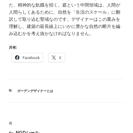
た、精神的な飢餓を招く。庭という中間領域は、人間が
人間らしくあるために、自然を「生活のスケール」に翻
訳して取り込む聖域なのです。デザイナーはこの重みを
理解し、建築の延長線上にいかに豊かな自然の断片を編
み込むかを考え抜かなければなりません。
共有:
Facebook
X
カ
ガーデンデザイナーとは
テ
ゴ
リ
ー
投
前
前
稿
の
NGDシール