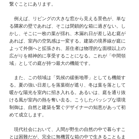
繋ぐことにあリます。
例えば、リビングの大きな窓から見える景色が、単な
る隣家の壁であれば、そこは閉鎖的な箱に過ぎない。し
かし、そこに一枚の葉が揺れ、木漏れ日が差し込む庭が
あれば、室内の空気感は一変する。建築の境界線が庭に
よって外側へと拡張され、居住者は物理的な面積以上の
広がりを精神的に享受することになる。これが「中間領
域」としての庭が持つ最大の機能です。
また、この領域は「気候の緩衝地帯」としても機能す
る。夏の強い日差しを落葉樹が遮り、冬は葉を落として
暖かな陽光を室内に招き入れる。あるいは、庭を通り抜
ける風が室内の熱を奪い去る。こうしたパッシブな環境
制御は、自然と建築を繋ぐデザイナーの知恵があって初
めて成立します。
現代社会において、人間が野生の自然の中で暮らすこ
とは困難だが、完全に無機質な箱の中で生きることもま