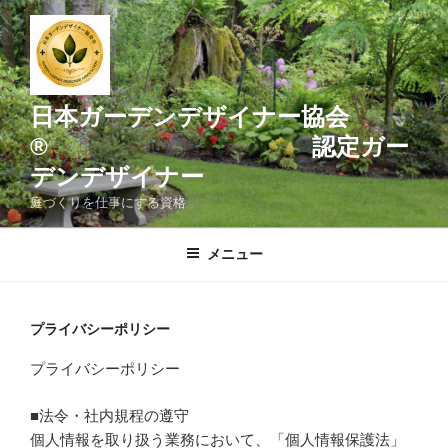
コ
ン
テ
ン
ツ
日本ガーデンデザイナー協会
へ
® 認定ガー
ス
デンデザイナー
キ
ッ
庭づくりを仕事にする資格
プ
メニュー
プライバシーポリシー
プライバシーポリシー
■法令・社内規程の遵守
個人情報を取り扱う業務において、「個人情報保護法」