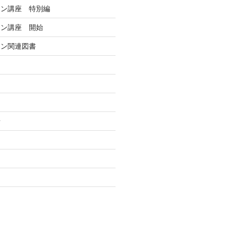
イン講座 特別編
イン講座 開始
イン関連図書
に
せ