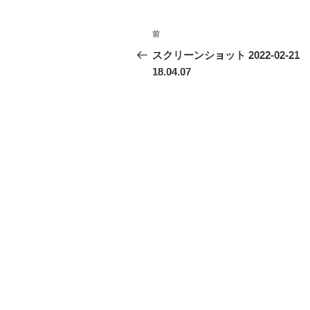
投
前
前
稿
の
スクリーンショット 2022-02-21
投
18.04.07
ナ
稿
ビ
ゲ
ー
シ
ョ
ン