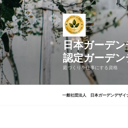
コ
ン
テ
ン
ツ
へ
日本ガ
ス
キ
認定ガーデン
ッ
プ
庭づくりを仕事にする資格
一般社団法人 日本ガーデンデザイ