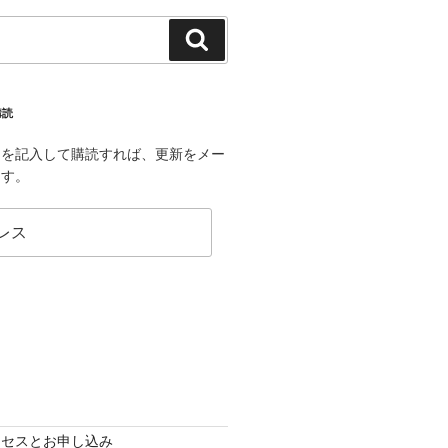
検
索
購読
スを記入して購読すれば、更新をメー
ます。
ロセスとお申し込み