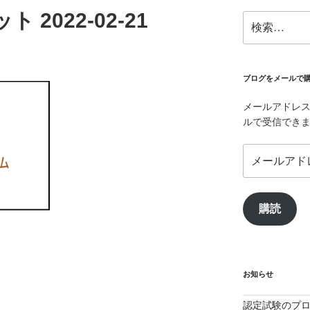
2022-02-21
検
索:
ブログをメールで
メールアドレ
ルで受信でき
メ
ー
ル
ア
購読
ド
レ
ス
お知らせ
認定試験のプ