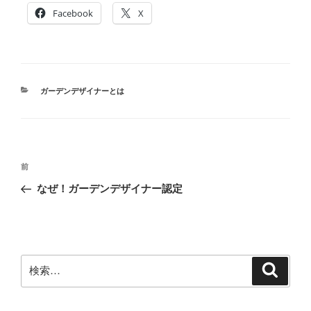
Facebook
X
カ
ガーデンデザイナーとは
テ
ゴ
リ
ー
投
前
前
稿
の
なぜ！ガーデンデザイナー認定
ナ
投
ビ
稿
ゲ
ー
検
検
シ
索
索:
ョ