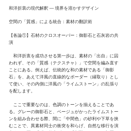
和洋折衷の現代解釈 — 境界を溶かすデザイン
空間の「質感」による統合：素材の翻訳術
【各論①】石材のクロスオーバー：御影石と石灰岩の共
演
和洋折衷を成功させる第一歩は、素材の「出自」に囚
われず、その「質感（テクスチャ）」で空間を編み直す
ことにある。例えば、伝統的な和の素材である「御影
石」を、あえて洋風の直線的なボーダー（縁取り）とし
て使い、その内側に洋風の「ライムストーン」の乱張り
を配します。
ここで重要なのは、色調のトーンを揃えることであ
る。グレーの御影石と、ベージュがかったライムストー
ンを組み合わせる際、間に「中間色」の砂利や下草を挟
むことで、異素材同士の衝突を和らげ、自然な移行を演