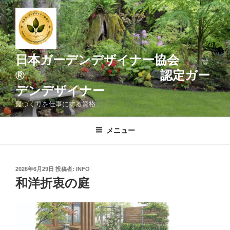
コ
ン
テ
ン
ツ
日本ガーデンデザイナー協会
へ
® 認定ガー
ス
デンデザイナー
キ
ッ
庭づくりを仕事にする資格
プ
メニュー
投
2026年6月29日
投稿者:
INFO
稿
和洋折衷の庭
日: