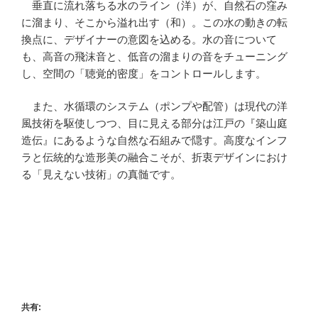
垂直に流れ落ちる水のライン（洋）が、自然石の窪み
に溜まり、そこから溢れ出す（和）。この水の動きの転
換点に、デザイナーの意図を込める。水の音について
も、高音の飛沫音と、低音の溜まりの音をチューニング
し、空間の「聴覚的密度」をコントロールします。
また、水循環のシステム（ポンプや配管）は現代の洋
風技術を駆使しつつ、目に見える部分は江戸の『築山庭
造伝』にあるような自然な石組みで隠す。高度なインフ
ラと伝統的な造形美の融合こそが、折衷デザインにおけ
る「見えない技術」の真髄です。
共有: