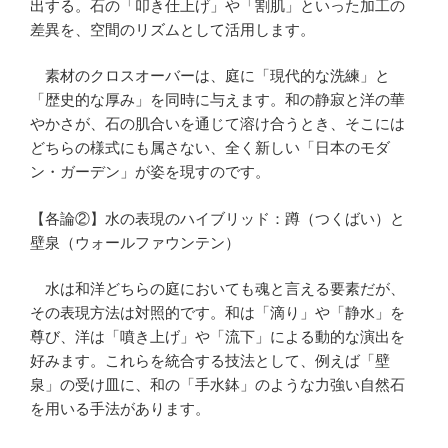
出する。石の「叩き仕上げ」や「割肌」といった加工の
差異を、空間のリズムとして活用します。
素材のクロスオーバーは、庭に「現代的な洗練」と
「歴史的な厚み」を同時に与えます。和の静寂と洋の華
やかさが、石の肌合いを通じて溶け合うとき、そこには
どちらの様式にも属さない、全く新しい「日本のモダ
ン・ガーデン」が姿を現すのです。
【各論②】水の表現のハイブリッド：蹲（つくばい）と
壁泉（ウォールファウンテン）
水は和洋どちらの庭においても魂と言える要素だが、
その表現方法は対照的です。和は「滴り」や「静水」を
尊び、洋は「噴き上げ」や「流下」による動的な演出を
好みます。これらを統合する技法として、例えば「壁
泉」の受け皿に、和の「手水鉢」のような力強い自然石
を用いる手法があります。