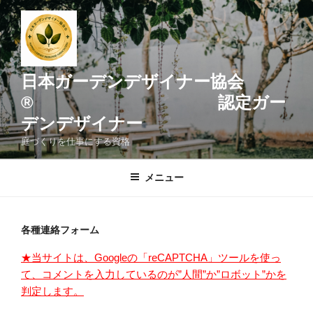
コ
ン
テ
ン
ツ
日本ガーデンデザイナー協会
へ
® 認定ガー
ス
デンデザイナー
キ
ッ
庭づくりを仕事にする資格
プ
メニュー
各種連絡フォーム
★当サイトは、Googleの「reCAPTCHA」ツールを使っ
て、コメントを入力しているのが”人間”か”ロボット”かを
判定します。