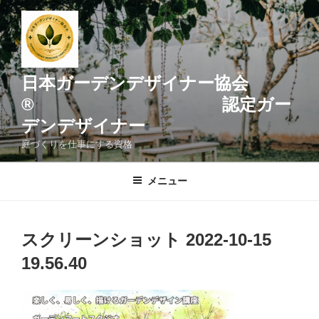
コ
ン
テ
ン
ツ
日本ガーデンデザイナー協会
へ
® 認定ガー
ス
デンデザイナー
キ
ッ
庭づくりを仕事にする資格
プ
メニュー
スクリーンショット 2022-10-15
19.56.40