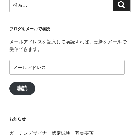
検
検
シ
索
索:
ョ
ン
ブログをメールで購読
メールアドレスを記入して購読すれば、更新をメールで
受信できます。
メ
ー
ル
ア
購読
ド
レ
ス
お知らせ
ガーデンデザイナー認定試験 募集要項