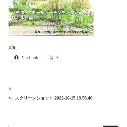
共有:
Facebook
X
投
前
前
稿
の
スクリーンショット 2022-10-15 19.56.40
ナ
投
ビ
稿
ゲ
ー