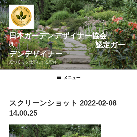
コ
ン
テ
ン
ツ
日本ガーデンデザイナー協会
へ
® 認定ガー
ス
デンデザイナー
キ
ッ
庭づくりを仕事にする資格
プ
メニュー
スクリーンショット 2022-02-08
14.00.25