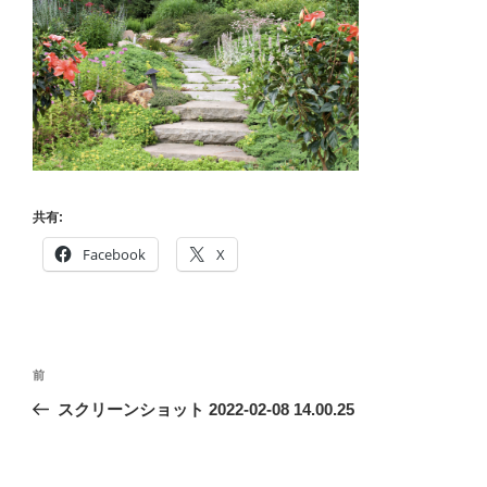
共有:
Facebook
X
投
前
前
稿
の
スクリーンショット 2022-02-08 14.00.25
ナ
投
ビ
稿
ゲ