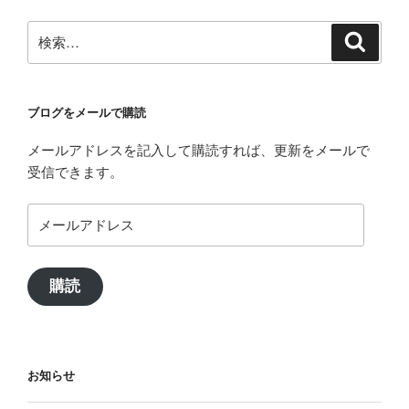
ー
検
検
シ
索
索:
ョ
ン
ブログをメールで購読
メールアドレスを記入して購読すれば、更新をメールで
受信できます。
メ
ー
ル
ア
購読
ド
レ
ス
お知らせ