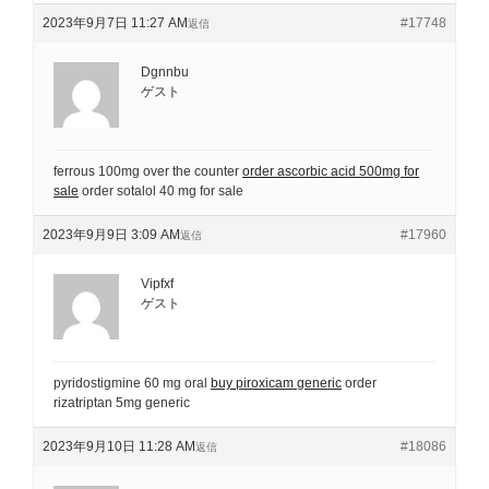
2023年9月7日 11:27 AM
#17748
返信
Dgnnbu
ゲスト
ferrous 100mg over the counter
order ascorbic acid 500mg for
sale
order sotalol 40 mg for sale
2023年9月9日 3:09 AM
#17960
返信
Vipfxf
ゲスト
pyridostigmine 60 mg oral
buy piroxicam generic
order
rizatriptan 5mg generic
2023年9月10日 11:28 AM
#18086
返信