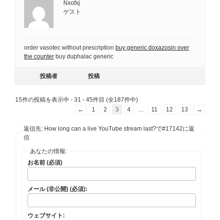
Nxofxj
ゲスト
order vasotec without prescription
buy generic doxazosin over
the counter
buy duphalac generic
投稿者
投稿
15件の投稿を表示中 - 31 - 45件目 (全187件中)
←
1
2
3
4
…
11
12
13
→
返信先: How long can a live YouTube stream last?で#17142に返
信
あなたの情報:
お名前 (必須)
メール (非公開) (必須):
ウェブサイト: