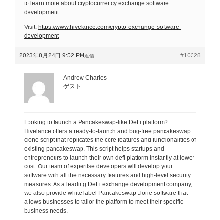
to learn more about cryptocurrency exchange software
development.
Visit:
https://www.hivelance.com/crypto-exchange-software-
development
2023年8月24日 9:52 PM
#16328
返信
Andrew Charles
ゲスト
Looking to launch a Pancakeswap-like DeFi platform?
Hivelance offers a ready-to-launch and bug-free pancakeswap
clone script that replicates the core features and functionalities of
existing pancakeswap. This script helps startups and
entrepreneurs to launch their own defi platform instantly at lower
cost. Our team of expertise developers will develop your
software with all the necessary features and high-level security
measures. As a leading DeFi exchange development company,
we also provide white label Pancakeswap clone software that
allows businesses to tailor the platform to meet their specific
business needs.