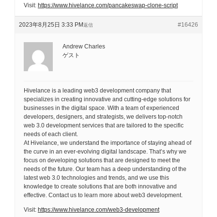
Visit:
https://www.hivelance.com/pancakeswap-clone-script
2023年8月25日 3:33 PM
#16426
返信
Andrew Charles
ゲスト
Hivelance is a leading web3 development company that
specializes in creating innovative and cutting-edge solutions for
businesses in the digital space. With a team of experienced
developers, designers, and strategists, we delivers top-notch
web 3.0 development services that are tailored to the specific
needs of each client.
At Hivelance, we understand the importance of staying ahead of
the curve in an ever-evolving digital landscape. That’s why we
focus on developing solutions that are designed to meet the
needs of the future. Our team has a deep understanding of the
latest web 3.0 technologies and trends, and we use this
knowledge to create solutions that are both innovative and
effective. Contact us to learn more about web3 development.
Visit:
https://www.hivelance.com/web3-development