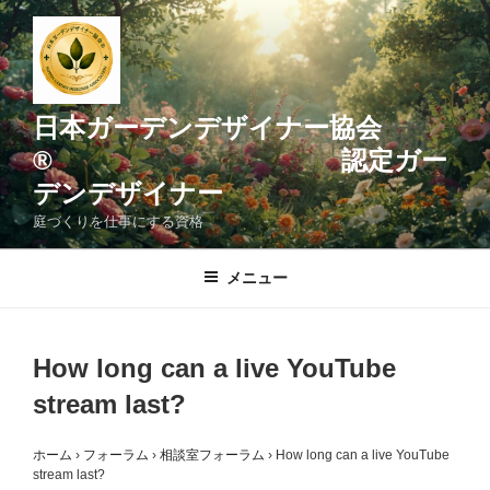
コ
ン
テ
ン
ツ
日本ガーデンデザイナー協会
へ
® 認定ガー
ス
デンデザイナー
キ
ッ
庭づくりを仕事にする資格
プ
メニュー
How long can a live YouTube
stream last?
ホーム
›
フォーラム
›
相談室フォーラム
›
How long can a live YouTube
stream last?