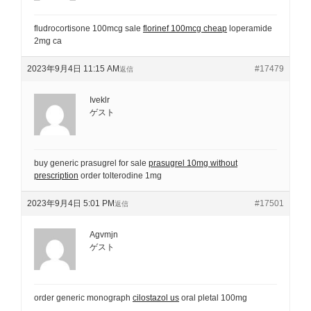
fludrocortisone 100mcg sale
florinef 100mcg cheap
loperamide
2mg ca
2023年9月4日 11:15 AM
#17479
返信
Iveklr
ゲスト
buy generic prasugrel for sale
prasugrel 10mg without
prescription
order tolterodine 1mg
2023年9月4日 5:01 PM
#17501
返信
Agvmjn
ゲスト
order generic monograph
cilostazol us
oral pletal 100mg