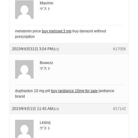
Mqoimo
ゲスト
melatonin price
buy meloset 3 mg
buy danazol without
prescription
2023年8月31日 3:04 PM
#17056
返信
Bowezz
ゲスト
duphaston 10 mg pill
buy jardiance 10mg for sale
jardiance
brand
2023年9月1日 11:45 AM
#17142
返信
Lksbvj
ゲスト