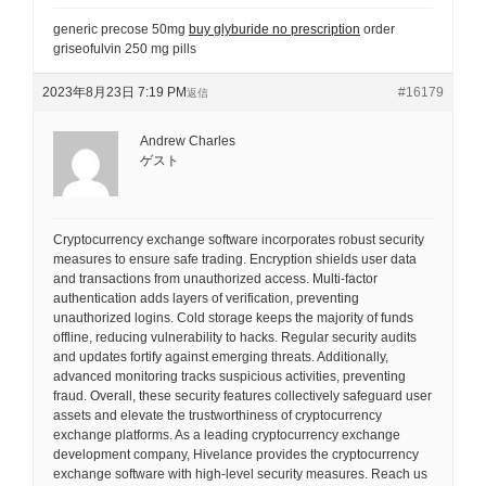
generic precose 50mg
buy glyburide no prescription
order
griseofulvin 250 mg pills
2023年8月23日 7:19 PM
#16179
返信
Andrew Charles
ゲスト
Cryptocurrency exchange software incorporates robust security
measures to ensure safe trading. Encryption shields user data
and transactions from unauthorized access. Multi-factor
authentication adds layers of verification, preventing
unauthorized logins. Cold storage keeps the majority of funds
offline, reducing vulnerability to hacks. Regular security audits
and updates fortify against emerging threats. Additionally,
advanced monitoring tracks suspicious activities, preventing
fraud. Overall, these security features collectively safeguard user
assets and elevate the trustworthiness of cryptocurrency
exchange platforms. As a leading cryptocurrency exchange
development company, Hivelance provides the cryptocurrency
exchange software with high-level security measures. Reach us