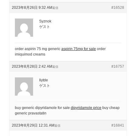
2023年8月26日 9:32 AM
#16528
返信
Syznok
ゲスト
order aspirin 75 mg generic
aspirin 75mg for sale
order
imiquimod creams
2023年8月28日 2:42 AM
#16757
返信
Iiytde
ゲスト
buy generic dipyridamole for sale
dipyridamole price
buy cheap
generic pravastatin
2023年8月29日 12:31 AM
#16841
返信