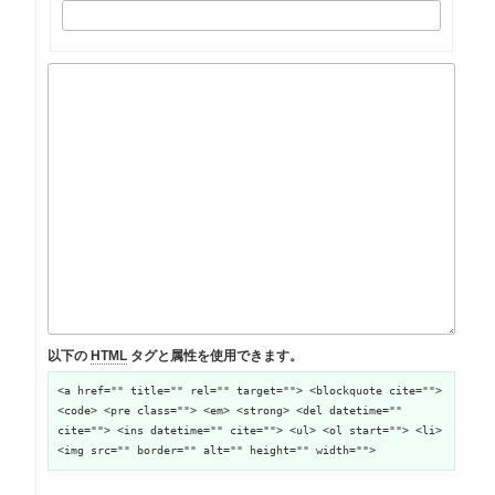
以下の
HTML
タグと属性を使用できます。
<a href="" title="" rel="" target=""> <blockquote cite="">
<code> <pre class=""> <em> <strong> <del datetime=""
cite=""> <ins datetime="" cite=""> <ul> <ol start=""> <li>
<img src="" border="" alt="" height="" width="">