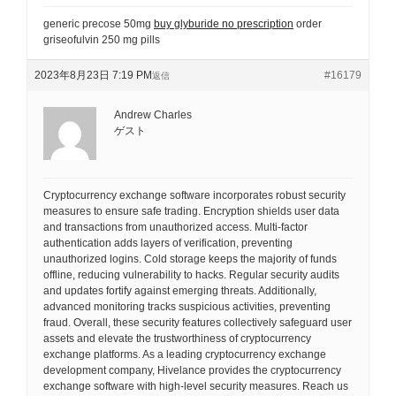
generic precose 50mg
buy glyburide no prescription
order
griseofulvin 250 mg pills
2023年8月23日 7:19 PM
#16179
返信
Andrew Charles
ゲスト
Cryptocurrency exchange software incorporates robust security
measures to ensure safe trading. Encryption shields user data
and transactions from unauthorized access. Multi-factor
authentication adds layers of verification, preventing
unauthorized logins. Cold storage keeps the majority of funds
offline, reducing vulnerability to hacks. Regular security audits
and updates fortify against emerging threats. Additionally,
advanced monitoring tracks suspicious activities, preventing
fraud. Overall, these security features collectively safeguard user
assets and elevate the trustworthiness of cryptocurrency
exchange platforms. As a leading cryptocurrency exchange
development company, Hivelance provides the cryptocurrency
exchange software with high-level security measures. Reach us