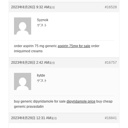
2023年8月26日 9:32 AM
#16528
返信
Syznok
ゲスト
order aspirin 75 mg generic
aspirin 75mg for sale
order
imiquimod creams
2023年8月28日 2:42 AM
#16757
返信
Iiytde
ゲスト
buy generic dipyridamole for sale
dipyridamole price
buy cheap
generic pravastatin
2023年8月29日 12:31 AM
#16841
返信