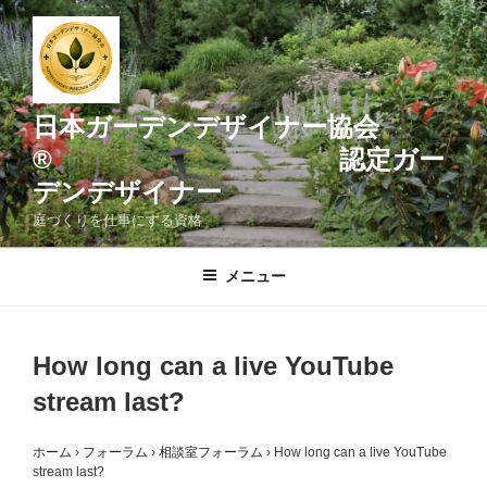
コ
ン
テ
ン
ツ
日本ガーデンデザイナー協会
へ
® 認定ガー
ス
デンデザイナー
キ
ッ
庭づくりを仕事にする資格
プ
メニュー
How long can a live YouTube
stream last?
ホーム
›
フォーラム
›
相談室フォーラム
›
How long can a live YouTube
stream last?