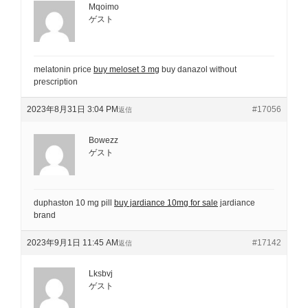
Mqoimo
ゲスト
melatonin price
buy meloset 3 mg
buy danazol without
prescription
2023年8月31日 3:04 PM
#17056
返信
Bowezz
ゲスト
duphaston 10 mg pill
buy jardiance 10mg for sale
jardiance
brand
2023年9月1日 11:45 AM
#17142
返信
Lksbvj
ゲスト