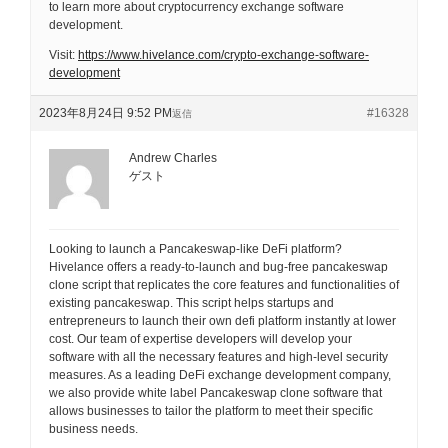
to learn more about cryptocurrency exchange software
development.
Visit:
https://www.hivelance.com/crypto-exchange-software-
development
2023年8月24日 9:52 PM
#16328
返信
Andrew Charles
ゲスト
Looking to launch a Pancakeswap-like DeFi platform?
Hivelance offers a ready-to-launch and bug-free pancakeswap
clone script that replicates the core features and functionalities of
existing pancakeswap. This script helps startups and
entrepreneurs to launch their own defi platform instantly at lower
cost. Our team of expertise developers will develop your
software with all the necessary features and high-level security
measures. As a leading DeFi exchange development company,
we also provide white label Pancakeswap clone software that
allows businesses to tailor the platform to meet their specific
business needs.