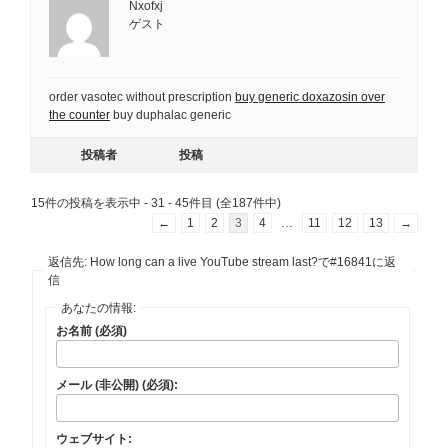
Nxofxj
ゲスト
order vasotec without prescription
buy generic doxazosin over
the counter
buy duphalac generic
投稿者
投稿
15件の投稿を表示中 - 31 - 45件目 (全187件中)
←
1
2
3
4
…
11
12
13
→
返信先: How long can a live YouTube stream last?で#16841に返
信
あなたの情報:
お名前 (必須)
メール (非公開) (必須):
ウェブサイト: