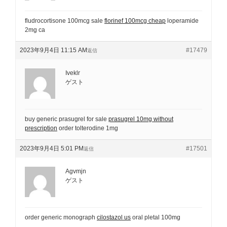
fludrocortisone 100mcg sale
florinef 100mcg cheap
loperamide
2mg ca
2023年9月4日 11:15 AM
#17479
返信
Iveklr
ゲスト
buy generic prasugrel for sale
prasugrel 10mg without
prescription
order tolterodine 1mg
2023年9月4日 5:01 PM
#17501
返信
Agvmjn
ゲスト
order generic monograph
cilostazol us
oral pletal 100mg