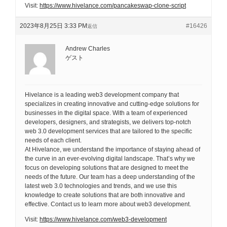
Visit:
https://www.hivelance.com/pancakeswap-clone-script
2023年8月25日 3:33 PM
#16426
返信
Andrew Charles
ゲスト
Hivelance is a leading web3 development company that
specializes in creating innovative and cutting-edge solutions for
businesses in the digital space. With a team of experienced
developers, designers, and strategists, we delivers top-notch
web 3.0 development services that are tailored to the specific
needs of each client.
At Hivelance, we understand the importance of staying ahead of
the curve in an ever-evolving digital landscape. That’s why we
focus on developing solutions that are designed to meet the
needs of the future. Our team has a deep understanding of the
latest web 3.0 technologies and trends, and we use this
knowledge to create solutions that are both innovative and
effective. Contact us to learn more about web3 development.
Visit:
https://www.hivelance.com/web3-development