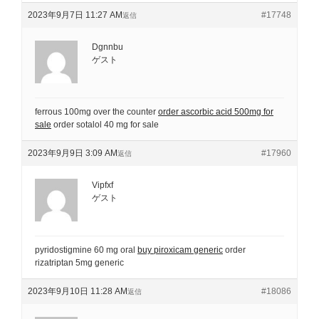
2023年9月7日 11:27 AM
#17748
返信
Dgnnbu
ゲスト
ferrous 100mg over the counter
order ascorbic acid 500mg for
sale
order sotalol 40 mg for sale
2023年9月9日 3:09 AM
#17960
返信
Vipfxf
ゲスト
pyridostigmine 60 mg oral
buy piroxicam generic
order
rizatriptan 5mg generic
2023年9月10日 11:28 AM
#18086
返信