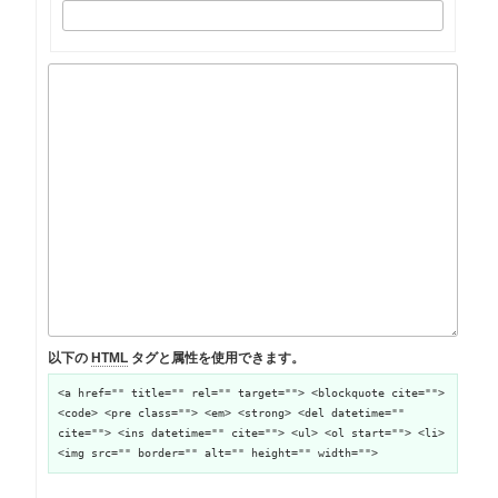
以下の
HTML
タグと属性を使用できます。
<a href="" title="" rel="" target=""> <blockquote cite="">
<code> <pre class=""> <em> <strong> <del datetime=""
cite=""> <ins datetime="" cite=""> <ul> <ol start=""> <li>
<img src="" border="" alt="" height="" width="">