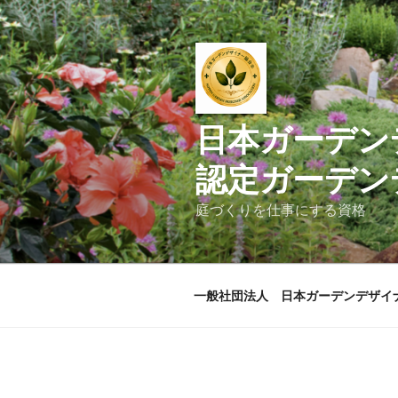
コ
ン
テ
ン
ツ
へ
日本ガ
ス
キ
認定ガーデン
ッ
プ
庭づくりを仕事にする資格
一般社団法人 日本ガーデンデザイ