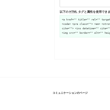
以下の
HTML
タグと属性を使用でき
<a href="" title="" rel="" targe
<code> <pre class=""> <em> <stro
cite=""> <ins datetime="" cite="
<img src="" border="" alt="" hei
コミュニケーションのページ