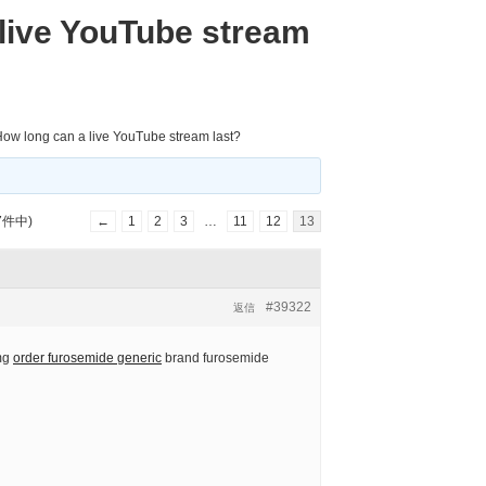
live YouTube stream
ow long can a live YouTube stream last?
7件中)
←
1
2
3
…
11
12
13
#39322
返信
0mg
order furosemide generic
brand furosemide