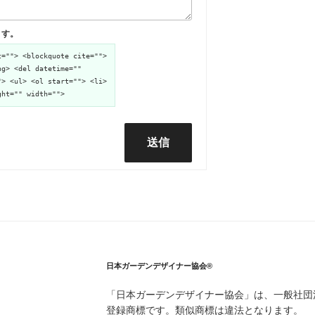
ます。
t=""> <blockquote cite="">
ng> <del datetime=""
"> <ul> <ol start=""> <li>
ght="" width="">
送信
日本ガーデンデザイナー協会®
「日本ガーデンデザイナー協会」は、一般社団
登録商標です。類似商標は違法となります。