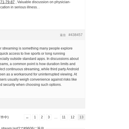
-71-79-87
, Valuable discussion on physician-
ation in serious illness. .
#438457
返信
r streaming is something many people explore
uick access to live sports or long running
cially outside standard apps. In discussions about
reams, a common point is how duration limits and
ffect continuous streaming, while third party Android
een as a workaround for uninterrupted viewing. At
sers usually weigh convenience against risks like
and security when choosing such options.
7件中)
←
1
2
3
…
11
12
13
be stream last?で#9606に返信