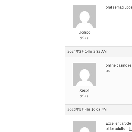
oral semagluti
Ucdrpo
ゲスト
2024年2月14日 2:32 AM
online casino r
us
Xpsbfl
ゲスト
2026年5月4日 10:08 PM
Excellent artic
older adults. –
h