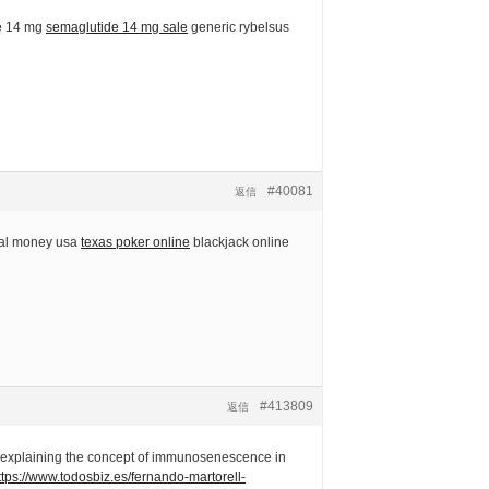
de 14 mg
semaglutide 14 mg sale
generic rybelsus
#40081
返信
eal money usa
texas poker online
blackjack online
#413809
返信
le explaining the concept of immunosenescence in
ttps://www.todosbiz.es/fernando-martorell-