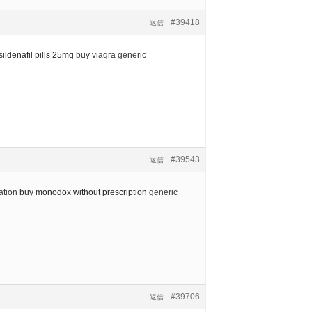
#39418
返信
sildenafil pills 25mg
buy viagra generic
#39543
返信
ation
buy monodox without prescription
generic
#39706
返信