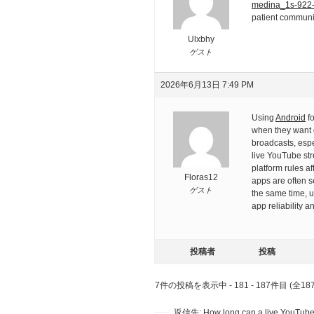
medina_1s-922
patient communic
Ulxbhy
ゲスト
2026年6月13日 7:49 PM
Using
Android
fo
when they want q
broadcasts, espe
live YouTube st
platform rules a
Floras12
apps are often s
ゲスト
the same time, u
app reliability 
投稿者
投稿
7件の投稿を表示中 - 181 - 187件目 (全18
返信先: How long can a live YouTu