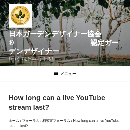
コ
ン
テ
ン
ツ
日本ガーデンデザイナー協会
へ
® 認定ガー
ス
デンデザイナー
キ
ッ
庭づくりを仕事にする資格
プ
メニュー
How long can a live YouTube
stream last?
ホーム
›
フォーラム
›
相談室フォーラム
›
How long can a live YouTube
stream last?