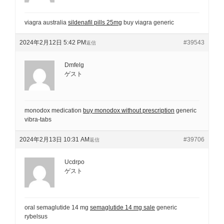
viagra australia
sildenafil pills 25mg
buy viagra generic
2024年2月12日 5:42 PM
#39543
返信
Dmfelg
ゲスト
monodox medication
buy monodox without prescription
generic
vibra-tabs
2024年2月13日 10:31 AM
#39706
返信
Ucdrpo
ゲスト
oral semaglutide 14 mg
semaglutide 14 mg sale
generic
rybelsus