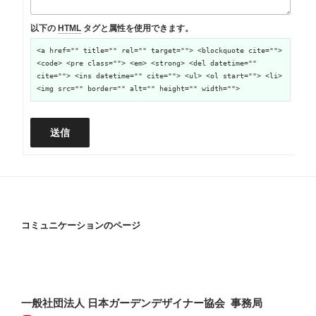
以下の
HTML
タグと属性を使用できます。
<a href="" title="" rel="" target=""> <blockquote cite="">
<code> <pre class=""> <em> <strong> <del datetime=""
cite=""> <ins datetime="" cite=""> <ul> <ol start=""> <li>
<img src="" border="" alt="" height="" width="">
送信
コミュニケーションのページ
一般社団法人 日本ガーデンデザイナー協会 事務局