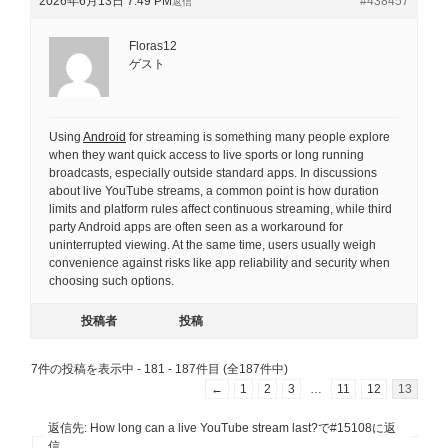
2026年6月13日 7:49 PM
#438457
返信
Floras12
ゲスト
Using
Android
for streaming is something many people explore
when they want quick access to live sports or long running
broadcasts, especially outside standard apps. In discussions
about live YouTube streams, a common point is how duration
limits and platform rules affect continuous streaming, while third
party Android apps are often seen as a workaround for
uninterrupted viewing. At the same time, users usually weigh
convenience against risks like app reliability and security when
choosing such options.
投稿者
投稿
7件の投稿を表示中 - 181 - 187件目 (全187件中)
←
1
2
3
…
11
12
13
返信先: How long can a live YouTube stream last?で#15108に返
信