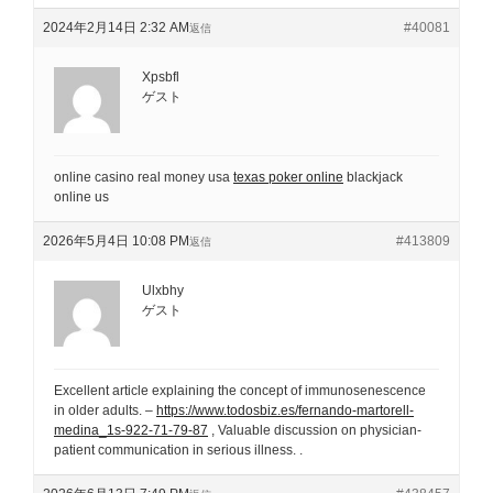
2024年2月14日 2:32 AM
#40081
返信
Xpsbfl
ゲスト
online casino real money usa
texas poker online
blackjack
online us
2026年5月4日 10:08 PM
#413809
返信
Ulxbhy
ゲスト
Excellent article explaining the concept of immunosenescence
in older adults. –
https://www.todosbiz.es/fernando-martorell-
medina_1s-922-71-79-87
, Valuable discussion on physician-
patient communication in serious illness. .