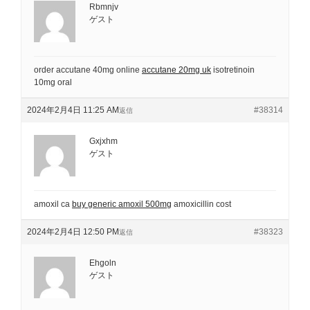
Rbmnjv
ゲスト
order accutane 40mg online
accutane 20mg uk
isotretinoin
10mg oral
2024年2月4日 11:25 AM
#38314
返信
Gxjxhm
ゲスト
amoxil ca
buy generic amoxil 500mg
amoxicillin cost
2024年2月4日 12:50 PM
#38323
返信
Ehgoln
ゲスト