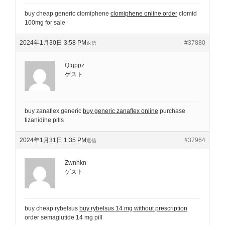
buy cheap generic clomiphene
clomiphene online order
clomid
100mg for sale
2024年1月30日 3:58 PM
#37880
返信
Qtqppz
ゲスト
buy zanaflex generic
buy generic zanaflex online
purchase
tizanidine pills
2024年1月31日 1:35 PM
#37964
返信
Zwnhkn
ゲスト
buy cheap rybelsus
buy rybelsus 14 mg without prescription
order semaglutide 14 mg pill