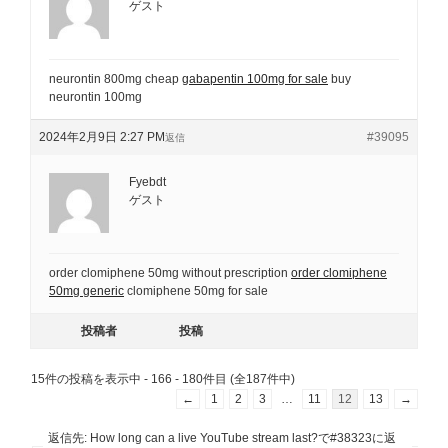
ゲスト
neurontin 800mg cheap
gabapentin 100mg for sale
buy
neurontin 100mg
2024年2月9日 2:27 PM
#39095
返信
Fyebdt
ゲスト
order clomiphene 50mg without prescription
order clomiphene
50mg generic
clomiphene 50mg for sale
投稿者
投稿
15件の投稿を表示中 - 166 - 180件目 (全187件中)
←
1
2
3
…
11
12
13
→
返信先: How long can a live YouTube stream last?で#38323に返