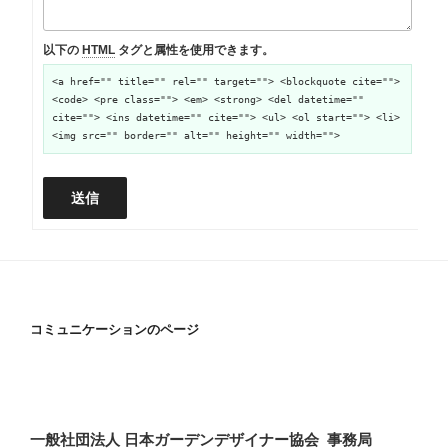
以下の
HTML
タグと属性を使用できます。
<a href="" title="" rel="" target=""> <blockquote cite="">
<code> <pre class=""> <em> <strong> <del datetime=""
cite=""> <ins datetime="" cite=""> <ul> <ol start=""> <li>
<img src="" border="" alt="" height="" width="">
送信
コミュニケーションのページ
一般社団法人 日本ガーデンデザイナー協会 事務局