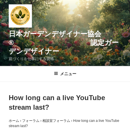
コ
ン
テ
ン
ツ
日本ガーデンデザイナー協会
へ
® 認定ガー
ス
デンデザイナー
キ
ッ
庭づくりを仕事にする資格
プ
メニュー
How long can a live YouTube
stream last?
ホーム
›
フォーラム
›
相談室フォーラム
›
How long can a live YouTube
stream last?