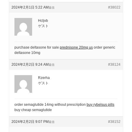
2024年2月1日 5:22 AM
#38022
返信
Hcljvb
ゲスト
purchase deltasone for sale
prednisone 20mg us
order generic
deltasone 10mg
2024年2月2日 9:24 AM
#38124
返信
Rzerha
ゲスト
order semaglutide 14mg without prescription
buy rybelsus pills
buy cheap semaglutide
2024年2月2日 9:07 PM
#38152
返信