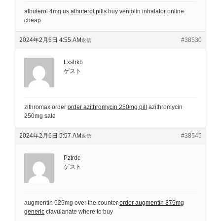
albuterol 4mg us
albuterol pills
buy ventolin inhalator online
cheap
2024年2月6日 4:55 AM
#38530
返信
Lxshkb
ゲスト
zithromax order
order azithromycin 250mg pill
azithromycin
250mg sale
2024年2月6日 5:57 AM
#38545
返信
Pztrdc
ゲスト
augmentin 625mg over the counter
order augmentin 375mg
generic
clavulanate where to buy