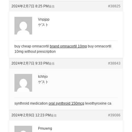
2024年2月7日 8:25 PM
#38825
返信
Vnpjpp
ゲスト
buy cheap omnacortil
brand omnacortil 10mg
buy omnacortil
10mg without prescription
2024年2月7日 9:33 PM
#38843
返信
Ichhjo
ゲスト
synthroid medication
oral synthroid 150mcg
levothyroxine ca
2024年2月9日 12:23 PM
#39086
返信
Pmuwng