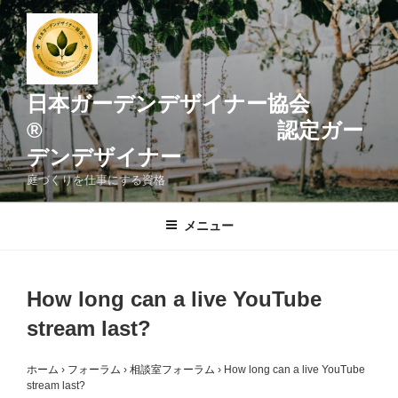
コ
ン
テ
ン
ツ
日本ガーデンデザイナー協会
へ
® 認定ガー
ス
デンデザイナー
キ
ッ
庭づくりを仕事にする資格
プ
メニュー
How long can a live YouTube
stream last?
ホーム
›
フォーラム
›
相談室フォーラム
›
How long can a live YouTube
stream last?