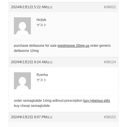
2024年2月1日 5:22 AM
#38022
返信
Hcljvb
ゲスト
purchase deltasone for sale
prednisone 20mg us
order generic
deltasone 10mg
2024年2月2日 9:24 AM
#38124
返信
Rzerha
ゲスト
order semaglutide 14mg without prescription
buy rybelsus pills
buy cheap semaglutide
2024年2月2日 9:07 PM
#38152
返信