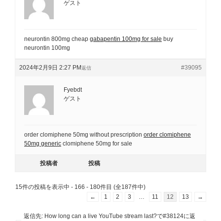
ゲスト
neurontin 800mg cheap
gabapentin 100mg for sale
buy
neurontin 100mg
2024年2月9日 2:27 PM
#39095
返信
Fyebdt
ゲスト
order clomiphene 50mg without prescription
order clomiphene
50mg generic
clomiphene 50mg for sale
投稿者
投稿
15件の投稿を表示中 - 166 - 180件目 (全187件中)
←
1
2
3
…
11
12
13
→
返信先: How long can a live YouTube stream last?で#38124に返