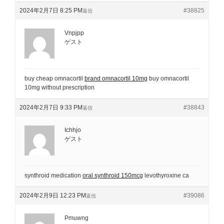
2024年2月7日 8:25 PM
#38825
返信
Vnpjpp
ゲスト
buy cheap omnacortil
brand omnacortil 10mg
buy omnacortil
10mg without prescription
2024年2月7日 9:33 PM
#38843
返信
Ichhjo
ゲスト
synthroid medication
oral synthroid 150mcg
levothyroxine ca
2024年2月9日 12:23 PM
#39086
返信
Pmuwng