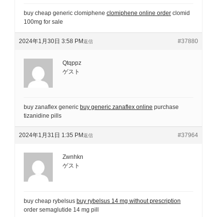
buy cheap generic clomiphene
clomiphene online order
clomid
100mg for sale
2024年1月30日 3:58 PM
#37880
返信
Qtqppz
ゲスト
buy zanaflex generic
buy generic zanaflex online
purchase
tizanidine pills
2024年1月31日 1:35 PM
#37964
返信
Zwnhkn
ゲスト
buy cheap rybelsus
buy rybelsus 14 mg without prescription
order semaglutide 14 mg pill