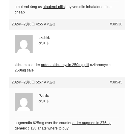
albuterol 4mg us
albuterol pills
buy ventolin inhalator online
cheap
2024年2月6日 4:55 AM
#38530
返信
Lxshkb
ゲスト
zithromax order
order azithromycin 250mg pill
azithromycin
250mg sale
2024年2月6日 5:57 AM
#38545
返信
Pztrdc
ゲスト
augmentin 625mg over the counter
order augmentin 375mg
generic
clavulanate where to buy