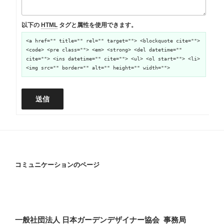
以下の
HTML
タグと属性を使用できます。
<a href="" title="" rel="" target=""> <blockquote cite="">
<code> <pre class=""> <em> <strong> <del datetime=""
cite=""> <ins datetime="" cite=""> <ul> <ol start=""> <li>
<img src="" border="" alt="" height="" width="">
送信
コミュニケーションのページ
一般社団法人 日本ガーデンデザイナー協会 事務局