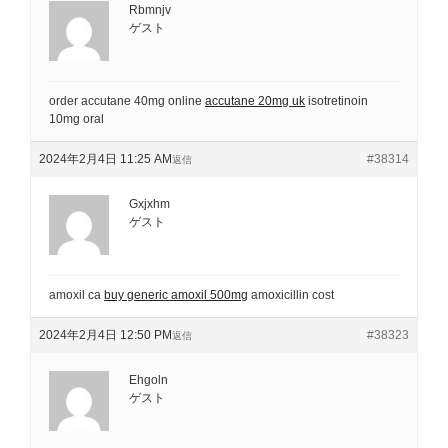
Rbmnjv
ゲスト
order accutane 40mg online
accutane 20mg uk
isotretinoin
10mg oral
2024年2月4日 11:25 AM
#38314
返信
Gxjxhm
ゲスト
amoxil ca
buy generic amoxil 500mg
amoxicillin cost
2024年2月4日 12:50 PM
#38323
返信
Ehgoln
ゲスト