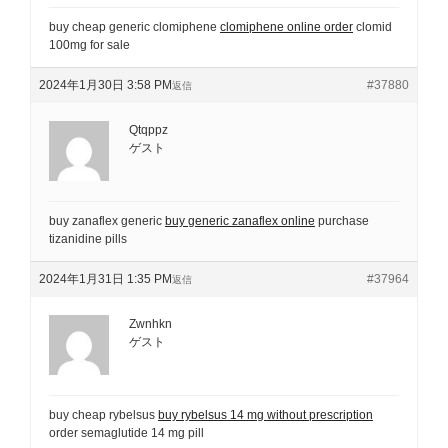
buy cheap generic clomiphene
clomiphene online order
clomid
100mg for sale
2024年1月30日 3:58 PM
#37880
返信
Qtqppz
ゲスト
buy zanaflex generic
buy generic zanaflex online
purchase
tizanidine pills
2024年1月31日 1:35 PM
#37964
返信
Zwnhkn
ゲスト
buy cheap rybelsus
buy rybelsus 14 mg without prescription
order semaglutide 14 mg pill