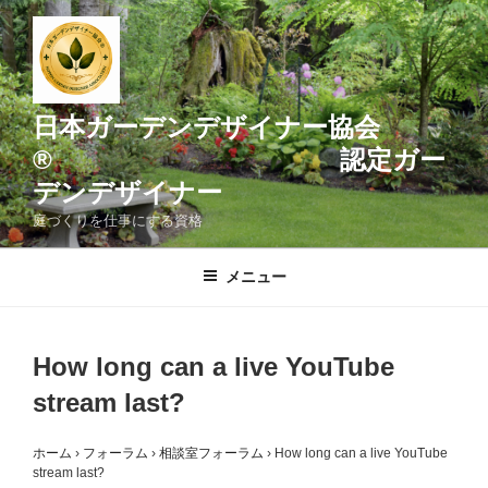
コ
ン
テ
ン
ツ
日本ガーデンデザイナー協会
へ
® 認定ガー
ス
デンデザイナー
キ
ッ
庭づくりを仕事にする資格
プ
メニュー
How long can a live YouTube
stream last?
ホーム
›
フォーラム
›
相談室フォーラム
›
How long can a live YouTube
stream last?