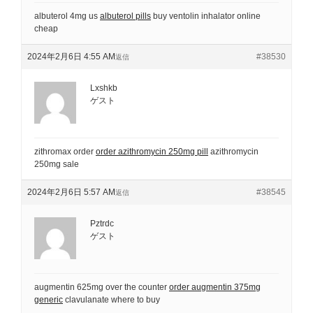
albuterol 4mg us
albuterol pills
buy ventolin inhalator online
cheap
2024年2月6日 4:55 AM
#38530
返信
Lxshkb
ゲスト
zithromax order
order azithromycin 250mg pill
azithromycin
250mg sale
2024年2月6日 5:57 AM
#38545
返信
Pztrdc
ゲスト
augmentin 625mg over the counter
order augmentin 375mg
generic
clavulanate where to buy