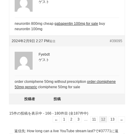
ゲスト
neurontin 800mg cheap
gabapentin 100mg for sale
buy
neurontin 100mg
2024年2月9日 2:27 PM
#39095
返信
Fyebdt
ゲスト
order clomiphene 50mg without prescription
order clomiphene
50mg generic
clomiphene 50mg for sale
投稿者
投稿
15件の投稿を表示中 - 166 - 180件目 (全187件中)
←
1
2
3
…
11
12
13
→
返信先: How long can a live YouTube stream last?で#37771に返