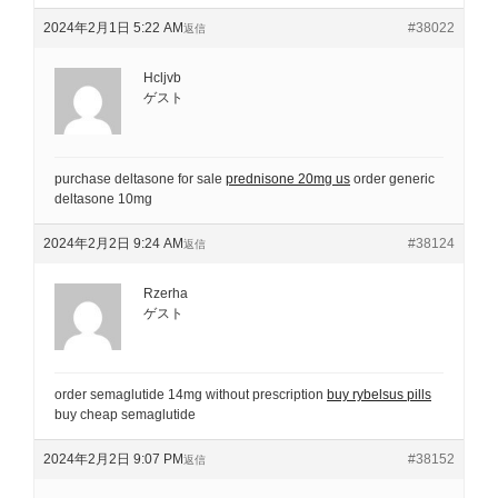
2024年2月1日 5:22 AM
#38022
返信
Hcljvb
ゲスト
purchase deltasone for sale
prednisone 20mg us
order generic
deltasone 10mg
2024年2月2日 9:24 AM
#38124
返信
Rzerha
ゲスト
order semaglutide 14mg without prescription
buy rybelsus pills
buy cheap semaglutide
2024年2月2日 9:07 PM
#38152
返信