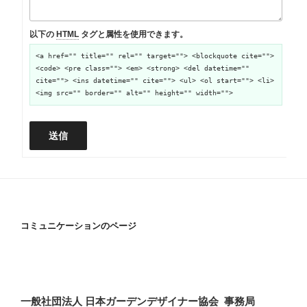
以下の
HTML
タグと属性を使用できます。
<a href="" title="" rel="" target=""> <blockquote cite="">
<code> <pre class=""> <em> <strong> <del datetime=""
cite=""> <ins datetime="" cite=""> <ul> <ol start=""> <li>
<img src="" border="" alt="" height="" width="">
送信
コミュニケーションのページ
一般社団法人 日本ガーデンデザイナー協会 事務局