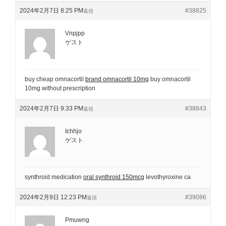
2024年2月7日 8:25 PM
#38825
返信
Vnpjpp
ゲスト
buy cheap omnacortil
brand omnacortil 10mg
buy omnacortil
10mg without prescription
2024年2月7日 9:33 PM
#38843
返信
Ichhjo
ゲスト
synthroid medication
oral synthroid 150mcg
levothyroxine ca
2024年2月9日 12:23 PM
#39086
返信
Pmuwng