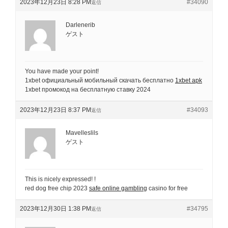
2023年12月23日 8:28 PM
#34090
返信
Darlenerib
ゲスト
You have made your point!
1xbet официальный мобильный скачать бесплатно
1xbet apk
1xbet промокод на бесплатную ставку 2024
2023年12月23日 8:37 PM
#34093
返信
Mavelleslils
ゲスト
This is nicely expressed! !
red dog free chip 2023
safe online gambling
casino for free
2023年12月30日 1:38 PM
#34795
返信