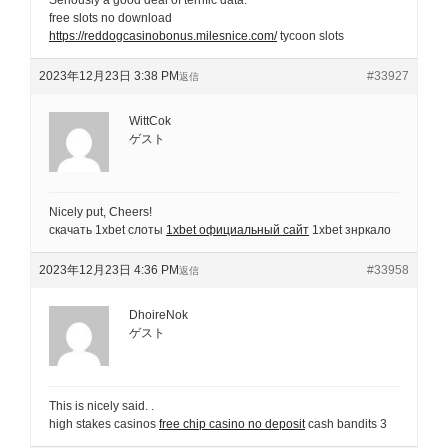
free slots no download
https://reddogcasinobonus.milesnice.com/
tycoon slots
2023年12月23日 3:38 PM
#33927
返信
WittCok
ゲスト
Nicely put, Cheers!
скачать 1xbet слоты
1xbet официальный сайт
1xbet знркало
2023年12月23日 4:36 PM
#33958
返信
DhoireNok
ゲスト
This is nicely said. .
high stakes casinos
free chip casino no deposit
cash bandits 3