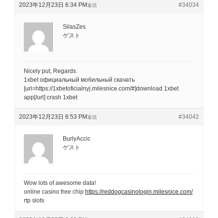
2023年12月23日 6:34 PM
#34034
返信
SilasZes
ゲスト
Nicely put, Regards.
1xbet официальный мобильный скачать
[url=https://1xbetoficialnyj.milesnice.com/#]download 1xbet
app[/url] crash 1xbet
2023年12月23日 6:53 PM
#34042
返信
BurlyAccic
ゲスト
Wow lots of awesome data!
online casino free chip
https://reddogcasinologin.milesnice.com/
rtp slots