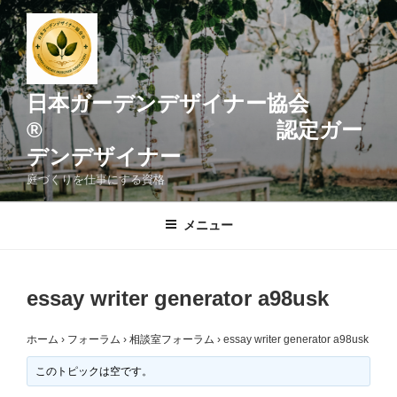
コ
ン
テ
ン
ツ
日本ガーデンデザイナー協会
へ
® 認定ガー
ス
デンデザイナー
キ
ッ
庭づくりを仕事にする資格
プ
メニュー
essay writer generator a98usk
ホーム
›
フォーラム
›
相談室フォーラム
›
essay writer generator a98usk
このトピックは空です。