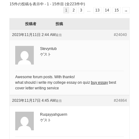
15件の投稿を表示中 - 1 - 15件目 (全223件中)
1
2
3
…
13
14
15
→
投稿者
投稿
2023年11月11日 2:44 AM
#24040
返信
Stevyntub
ゲスト
Awesome forum posts. With thanks!
what should i write my college essay on quiz
buy essay
best
cover letter writing service
2023年11月17日 4:45 AM
#24864
返信
Ruqayyahguern
ゲスト