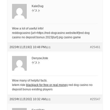
KaleDug
ゲスト
Wow a lot of useful info!
reddogcasino [url=https://red-dogcasino.website/#]red dog
casino no deposit bonus 2023[/url] pig casino game
2023年11月19日 10:48 PM
#25461
返信
DenyseJiste
ゲスト
Wow many of helpful facts.
letem ride
blackjack for free or real money
red dog casino no
deposit bonus existing players
2023年11月20日 10:32 AM
#25547
返信