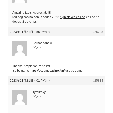
Amazing facts. Appreciate it!
red dog casino bonus codes 2023
high stakes casino
casino no
deposit free chips
2023年11月21日 1:55 PM
#25798
返信
Bernadeabaw
ゲスト
Thanks. Ample forum posts!
fsu bc game
https://bcgamecasino.fun/
usc bc game
2023年11月21日 4:01 PM
#25814
返信
Tyreliroky
ゲスト