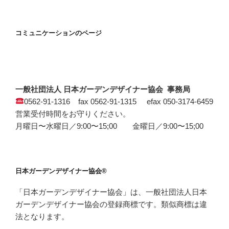
コミュニケーションのページ
一般社団法人 日本ガーデンデザイナー協会 事務局
0562-91-1316 fax 0562-91-1315 efax 050-3174-6459
営業受付時間をお守りください。
月曜日〜水曜日／9:00〜15;00 金曜日／9:00〜15;00
日本ガーデンデザイナー協会®
「日本ガーデンデザイナー協会」は、一般社団法人日本
ガーデンデザイナー協会の登録商標です。類似商標は違
法となります。