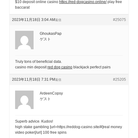
$10 deposit online casino
https://red-dogcasino.online/
play free
baccarat
2023年11月18日 3:04 AM
#25075
返信
GhoukasPap
ゲスト
Truly tons of beneficial data.
casino min deposit
red dog casino
blackjack perfect pairs
2023年11月18日 7:31 PM
#25205
返信
ArdeenCopsy
ゲスト
Superb advice. Kudos!
high stake gambling [url=https://reddog-casino.site/#]real money
video poker[/url] 100 free spins