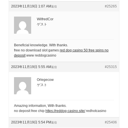
2023年11月19日 1:07 AM
#25265
返信
WilfredCor
ゲスト
Beneficial knowledge. With thanks.
free no download slot games
red dog casino 50 free spins no
deposit
www reddogcasino
2023年11月19日 5:55 AM
#25315
返信
Orlegecow
ゲスト
Amazing information, With thanks.
no deposit free chip
https://reddog-casino.site/
redhotcasino
2023年11月19日 5:54 PM
#25406
返信