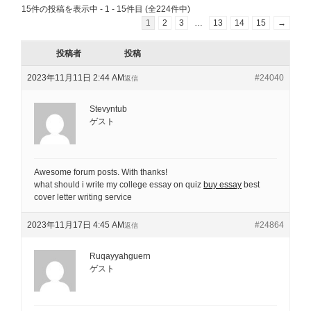
15件の投稿を表示中 - 1 - 15件目 (全224件中)
1
2
3
…
13
14
15
→
投稿者
投稿
2023年11月11日 2:44 AM
#24040
返信
Stevyntub
ゲスト
Awesome forum posts. With thanks!
what should i write my college essay on quiz
buy essay
best
cover letter writing service
2023年11月17日 4:45 AM
#24864
返信
Ruqayyahguern
ゲスト