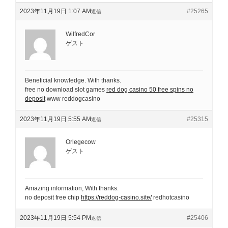
2023年11月19日 1:07 AM
#25265
返信
WilfredCor
ゲスト
Beneficial knowledge. With thanks.
free no download slot games
red dog casino 50 free spins no
deposit
www reddogcasino
2023年11月19日 5:55 AM
#25315
返信
Orlegecow
ゲスト
Amazing information, With thanks.
no deposit free chip
https://reddog-casino.site/
redhotcasino
2023年11月19日 5:54 PM
#25406
返信