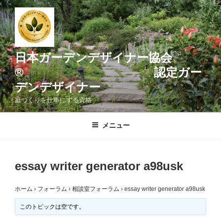
コ
ン
テ
ン
ツ
日本ガーデンデザイナー協会
へ
® 認定ガー
ス
デンデザイナー
キ
ッ
庭づくりを仕事にする資格
プ
メニュー
essay writer generator a98usk
ホーム
›
フォーラム
›
相談室フォーラム
›
essay writer generator a98usk
このトピックは空です。