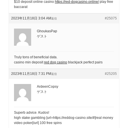
$10 deposit online casino
https://red-dogcasino.online/
play free
baccarat
2023年11月18日 3:04 AM
#25075
返信
GhoukasPap
ゲスト
Truly tons of beneficial data.
casino min deposit
red dog casino
blackjack perfect pairs
2023年11月18日 7:31 PM
#25205
返信
ArdeenCopsy
ゲスト
Superb advice. Kudos!
high stake gambling [url=https://reddog-casino.site/#]real money
video poker[/url] 100 free spins