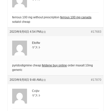
ferrous 100 mg without prescription
ferrous 100 mg canada
sotalol cheap
2023年9月6日 4:54 PM
#17683
返信
Etolfw
ゲスト
pyridostigmine cheap
feldene buy online
order maxalt 10mg
generic
2023年9月8日 9:48 AM
#17870
返信
Ccijiv
ゲスト