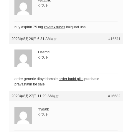
Wuzxhk
ゲスト
buy aspirin 75 mg
zovirax tubes
imiquad usa
2023年8月26日 6:31 AM
#16511
返信
Osemhi
ゲスト
order generic dipyridamole
order lopid pills
purchase
pravastatin for sale
2023年8月27日 11:29 AM
#16682
返信
Yydafk
ゲスト