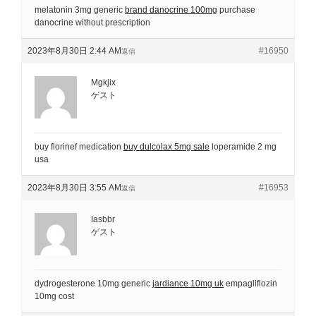
melatonin 3mg generic
brand danocrine 100mg
purchase
danocrine without prescription
2023年8月30日 2:44 AM
#16950
返信
Mgkjix
ゲスト
buy florinef medication
buy dulcolax 5mg sale
loperamide 2 mg
usa
2023年8月30日 3:55 AM
#16953
返信
Iasbbr
ゲスト
dydrogesterone 10mg generic
jardiance 10mg uk
empagliflozin
10mg cost