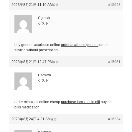
2023年8月21日 11:10 AM
#15943
返信
Cglmxk
ゲスト
buy generic acarbose online
order acarbose generic
order
fulvicin without prescription
2023年8月21日 12:47 PM
#15951
返信
Dsowxn
ゲスト
order minoxidil online cheap
purchase tamsulosin pill
buy ed
pills medication
2023年8月24日 4:21 AM
#16234
返信