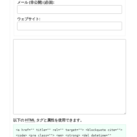
メール (非公開) (必須):
ウェブサイト:
以下の
HTML
タグと属性を使用できます。
<a href="" title="" rel="" target=""> <blockquote cite="">
<code> <pre class=""> <em> <strong> <del datetime=""