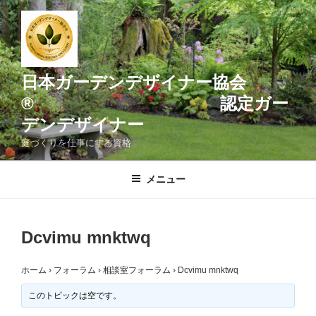
コ
ン
テ
ン
ツ
日本ガーデンデザイナー協会
へ
® 認定ガー
ス
デンデザイナー
キ
ッ
庭づくりを仕事にする資格
プ
メニュー
Dcvimu mnktwq
ホーム
›
フォーラム
›
相談室フォーラム
›
Dcvimu mnktwq
このトピックは空です。