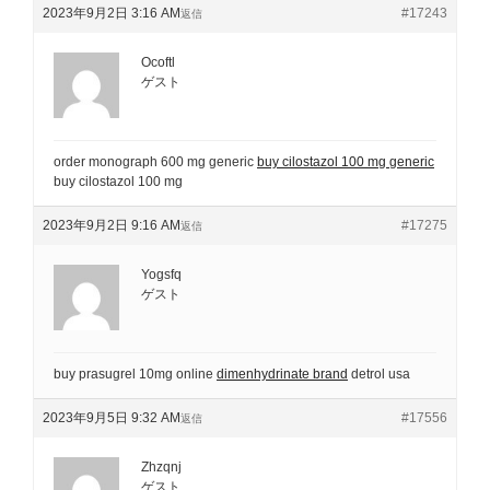
2023年9月2日 3:16 AM
#17243
返信
Ocoftl
ゲスト
order monograph 600 mg generic
buy cilostazol 100 mg generic
buy cilostazol 100 mg
2023年9月2日 9:16 AM
#17275
返信
Yogsfq
ゲスト
buy prasugrel 10mg online
dimenhydrinate brand
detrol usa
2023年9月5日 9:32 AM
#17556
返信
Zhzqnj
ゲスト