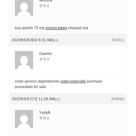
Wuzxhk
ゲスト
buy aspirin 75 mg
zovirax tubes
imiquad usa
2023年8月26日 6:31 AM
#16511
返信
Osemhi
ゲスト
order generic dipyridamole
order lopid pills
purchase
pravastatin for sale
2023年8月27日 11:29 AM
#16682
返信
Yydafk
ゲスト