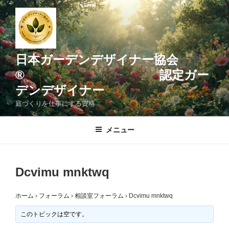
コ
ン
テ
ン
ツ
日本ガーデンデザイナー協会
へ
® 認定ガー
ス
デンデザイナー
キ
ッ
庭づくりを仕事にする資格
プ
メニュー
Dcvimu mnktwq
ホーム
›
フォーラム
›
相談室フォーラム
›
Dcvimu mnktwq
このトピックは空です。