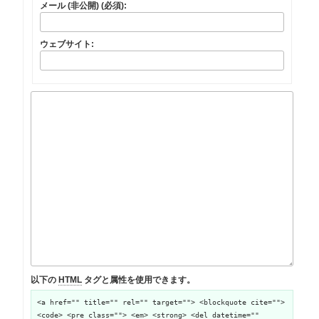
メール (非公開) (必須):
ウェブサイト:
以下の
HTML
タグと属性を使用できます。
<a href="" title="" rel="" target=""> <blockquote cite="">
<code> <pre class=""> <em> <strong> <del datetime=""