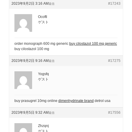
2023年9月2日 3:16 AM
#17243
返信
Ocoftl
ゲスト
order monograph 600 mg generic
buy cilostazol 100 mg generic
buy cilostazol 100 mg
2023年9月2日 9:16 AM
#17275
返信
Yogsfq
ゲスト
buy prasugrel 10mg online
dimenhydrinate brand
detrol usa
2023年9月5日 9:32 AM
#17556
返信
Zhzqnj
ゲスト