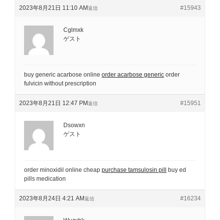
2023年8月21日 11:10 AM
#15943
返信
Cglmxk
ゲスト
buy generic acarbose online
order acarbose generic
order
fulvicin without prescription
2023年8月21日 12:47 PM
#15951
返信
Dsowxn
ゲスト
order minoxidil online cheap
purchase tamsulosin pill
buy ed
pills medication
2023年8月24日 4:21 AM
#16234
返信