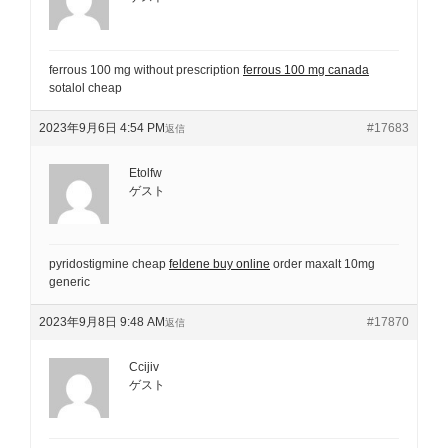
ferrous 100 mg without prescription
ferrous 100 mg canada
sotalol cheap
2023年9月6日 4:54 PM
#17683
返信
Etolfw
ゲスト
pyridostigmine cheap
feldene buy online
order maxalt 10mg
generic
2023年9月8日 9:48 AM
#17870
返信
Ccijiv
ゲスト