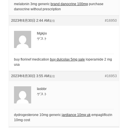
melatonin 3mg generic
brand danocrine 100mg
purchase
danocrine without prescription
2023年8月30日 2:44 AM
#16950
返信
Mgkjix
ゲスト
buy florinef medication
buy dulcolax 5mg sale
loperamide 2 mg
usa
2023年8月30日 3:55 AM
#16953
返信
Iasbbr
ゲスト
dydrogesterone 10mg generic
jardiance 10mg uk
empagliflozin
10mg cost