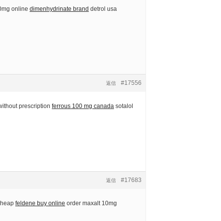
10mg online
dimenhydrinate brand
detrol usa
#17556
返信
ithout prescription
ferrous 100 mg canada
sotalol
#17683
返信
 cheap
feldene buy online
order maxalt 10mg