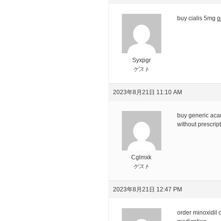
buy cialis 5mg
o
Syxpgr
ゲスト
2023年8月21日 11:10 AM
buy generic aca
without prescrip
Cglmxk
ゲスト
2023年8月21日 12:47 PM
order minoxidil