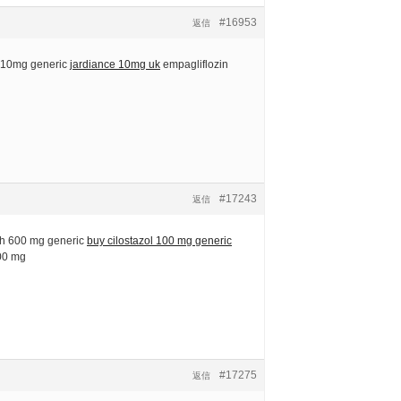
#16953
返信
 10mg generic
jardiance 10mg uk
empagliflozin
#17243
返信
h 600 mg generic
buy cilostazol 100 mg generic
100 mg
#17275
返信