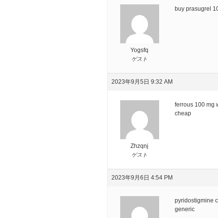
buy prasugrel 
Yogsfq
ゲスト
2023年9月5日 9:32 AM
ferrous 100 mg w
cheap
Zhzqnj
ゲスト
2023年9月6日 4:54 PM
pyridostigmine
generic