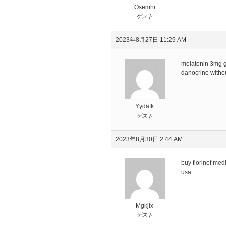
Osemhi
ゲスト
2023年8月27日 11:29 AM
melatonin 3mg 
danocrine withou
Yydafk
ゲスト
2023年8月30日 2:44 AM
buy florinef med
usa
Mgkjix
ゲスト