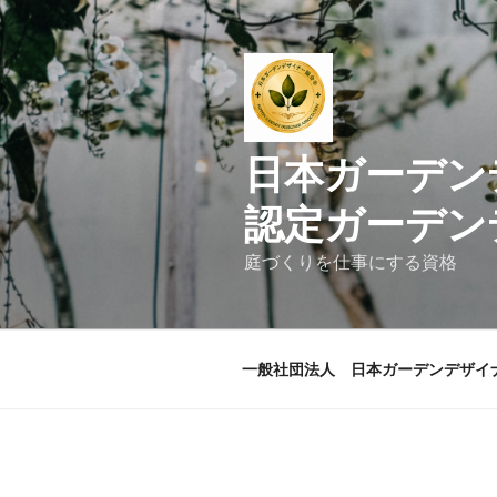
コ
ン
テ
ン
ツ
へ
日本ガ
ス
キ
認定ガーデン
ッ
プ
庭づくりを仕事にする資格
一般社団法人 日本ガーデンデザイ