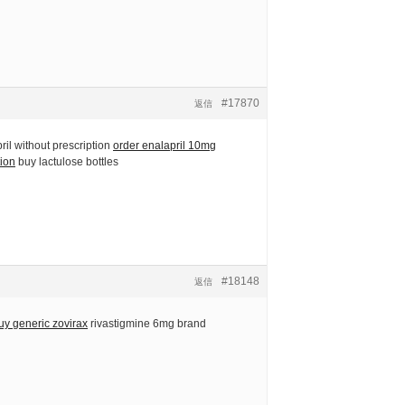
#17870
返信
il without prescription
order enalapril 10mg
tion
buy lactulose bottles
#18148
返信
uy generic zovirax
rivastigmine 6mg brand