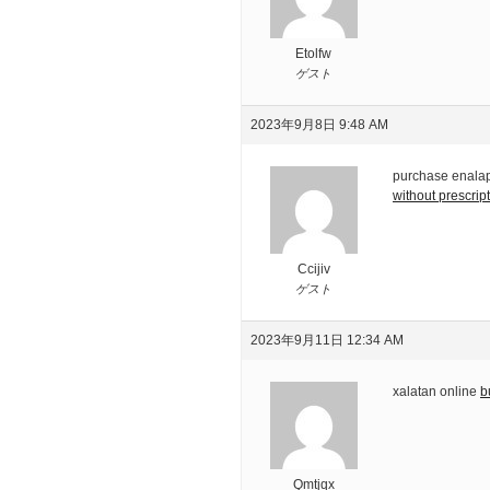
Etolfw
ゲスト
2023年9月8日 9:48 AM
purchase enalapr
without prescrip
Ccijiv
ゲスト
2023年9月11日 12:34 AM
xalatan online
b
Qmtjqx