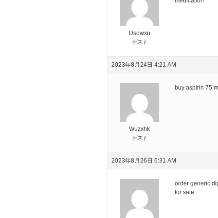
medication
Dsowxn
ゲスト
2023年8月24日 4:21 AM
buy aspirin 75 
Wuzxhk
ゲスト
2023年8月26日 6:31 AM
order generic d
for sale