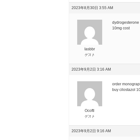
2023年8月30日 3:55 AM
dydrogesterone
10mg cost
Iasbbr
ゲスト
2023年9月2日 3:16 AM
order monograp
buy cilostazol 
Ocoftl
ゲスト
2023年9月2日 9:16 AM