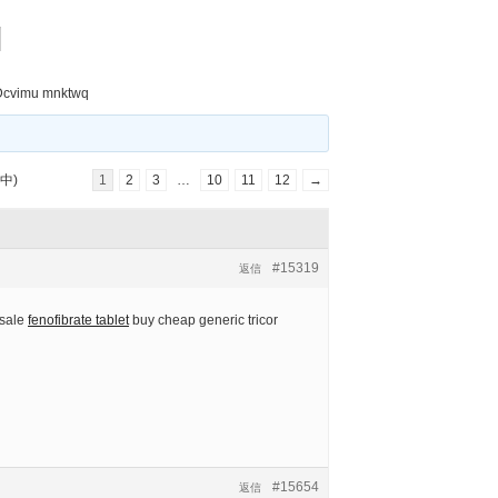
q
Dcvimu mnktwq
中)
1
2
3
…
10
11
12
→
#15319
返信
 sale
fenofibrate tablet
buy cheap generic tricor
#15654
返信