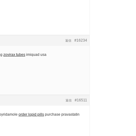
#16234
返信
mg
zovirax tubes
imiquad usa
#16511
返信
ipyridamole
order lopid pills
purchase pravastatin