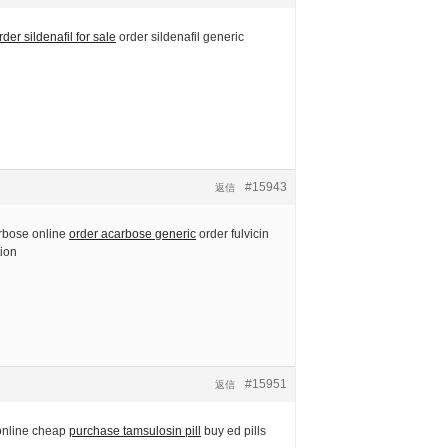
rder sildenafil for sale
order sildenafil generic
#15943
返信
rbose online
order acarbose generic
order fulvicin
tion
#15951
返信
 online cheap
purchase tamsulosin pill
buy ed pills