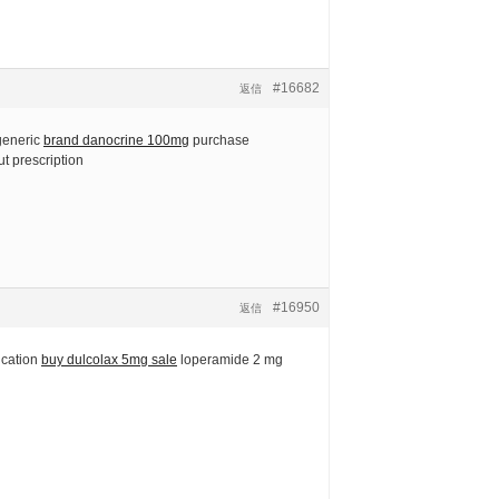
#16682
返信
generic
brand danocrine 100mg
purchase
t prescription
#16950
返信
ication
buy dulcolax 5mg sale
loperamide 2 mg