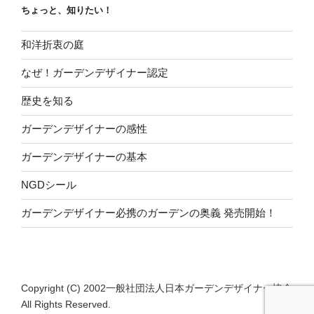
ちょっと、知りたい！
和洋折衷の庭
なぜ！ガーデンデザイナー認定
歴史を知る
ガーデンデザイナーの感性
ガーデンデザイナーの基本
NGDシール
ガーデンデザイナー必携のガーデンの奥義 発売開始！
Copyright (C) 2002一般社団法人日本ガーデンデザイナー協会
All Rights Reserved.