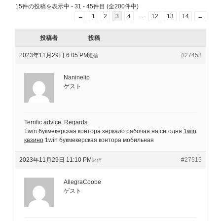
15件の投稿を表示中 - 31 - 45件目 (全200件中)
←
1
2
3
4
…
12
13
14
→
投稿者
投稿
2023年11月29日 6:05 PM
#27453
返信
Naninelip
ゲスト
Terrific advice. Regards.
1win букмекерская контора зеркало рабочая на сегодня
1win
казино
1win букмекерская контора мобильная
2023年11月29日 11:10 PM
#27515
返信
AllegraCoobe
ゲスト