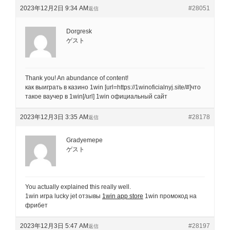
2023年12月2日 9:34 AM
#28051
返信
Dorgresk
ゲスト
Thank you! An abundance of content!
как выиграть в казино 1win [url=https://1winoficialnyj.site/#]что
такое ваучер в 1win[/url] 1win официальный сайт
2023年12月3日 3:35 AM
#28178
返信
Gradyemepe
ゲスト
You actually explained this really well.
1win игра lucky jet отзывы
1win app store
1win промокод на
фрибет
2023年12月3日 5:47 AM
#28197
返信