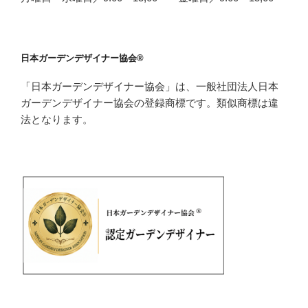
日本ガーデンデザイナー協会®
「日本ガーデンデザイナー協会」は、一般社団法人日本
ガーデンデザイナー協会の登録商標です。類似商標は違
法となります。