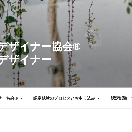
ーデンデザイナ
デザイナー
ナー協会®
認定試験のプロセスとお申し込み
認定試験 