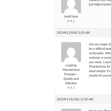
[url=https://1wi
Andr?zew
ゲスト
2023年12月8日 3:43 AM
Are you eager to
be a difficult tas
achievable. Whe
undergo a comple
you need. Learn
Leading
Phentermine for 
Phentermine
ideal weight. It’
Provider –
results for yourse
Quality and
Effective
ゲスト
2023年12月19日 12:35 AM
Nicely put, Thank