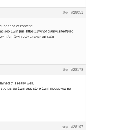
#28051
返信
bundance of content!
азино 1win [url=https://1winoficialnyj.site/#]что
1win[/url] 1win официальный сайт
#28178
返信
ained this really well.
 jet отзывы
1win app store
1win промокод на
#28197
返信