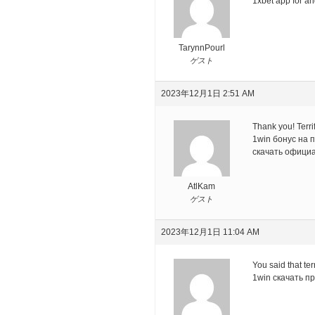
1xbet app for a
TarynnPourl
ゲスト
2023年12月1日 2:51 AM
Thank you! Terrifi
1win бонус на 
скачать офици
AtlKam
ゲスト
2023年12月1日 11:04 AM
You said that terr
1win скачать 