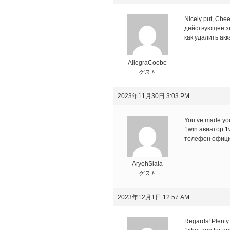
Nicely put, Chee
действующее з
как удалить акк
AllegraCoobe
ゲスト
2023年11月30日 3:03 PM
You’ve made your
1win авиатор
1
телефон офиц
AryehSlala
ゲスト
2023年12月1日 12:57 AM
Regards! Plenty 