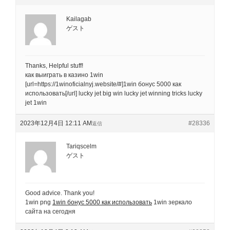
Kailagab
ゲスト
Thanks, Helpful stuff!
как выиграть в казино 1win
[url=https://1winoficialnyj.website/#]1win бонус 5000 как
использовать[/url] lucky jet big win lucky jet winning tricks lucky
jet 1win
2023年12月4日 12:11 AM
#28336
返信
Tariqscelm
ゲスト
Good advice. Thank you!
1win png
1win бонус 5000 как использовать
1win зеркало
сайта на сегодня