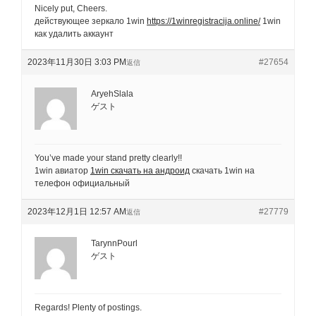
Nicely put, Cheers.
действующее зеркало 1win
https://1winregistracija.online/
1win
как удалить аккаунт
2023年11月30日 3:03 PM
#27654
返信
AryehSlala
ゲスト
You’ve made your stand pretty clearly!!
1win авиатор
1win скачать на андроид
скачать 1win на
телефон официальный
2023年12月1日 12:57 AM
#27779
返信
TarynnPourl
ゲスト
Regards! Plenty of postings.