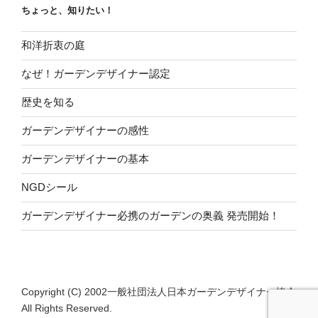
ちょっと、知りたい！
和洋折衷の庭
なぜ！ガーデンデザイナー認定
歴史を知る
ガーデンデザイナーの感性
ガーデンデザイナーの基本
NGDシール
ガーデンデザイナー必携のガーデンの奥義 発売開始！
Copyright (C) 2002一般社団法人日本ガーデンデザイナー協会
All Rights Reserved.