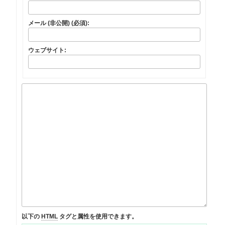
メール (非公開) (必須):
ウェブサイト:
以下の
HTML
タグと属性を使用できます。