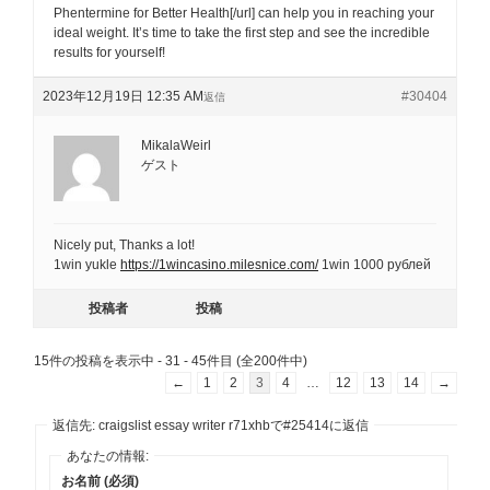
Phentermine for Better Health[/url] can help you in reaching your
ideal weight. It’s time to take the first step and see the incredible
results for yourself!
2023年12月19日 12:35 AM
#30404
返信
MikalaWeirl
ゲスト
Nicely put, Thanks a lot!
1win yukle
https://1wincasino.milesnice.com/
1win 1000 рублей
投稿者
投稿
15件の投稿を表示中 - 31 - 45件目 (全200件中)
←
1
2
3
4
…
12
13
14
→
返信先: craigslist essay writer r71xhbで#25414に返信
あなたの情報:
お名前 (必須)