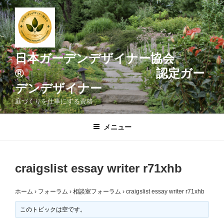
コ
ン
テ
ン
ツ
日本ガーデンデザイナー協会
へ
® 認定ガー
ス
デンデザイナー
キ
ッ
庭づくりを仕事にする資格
プ
メニュー
craigslist essay writer r71xhb
ホーム
›
フォーラム
›
相談室フォーラム
›
craigslist essay writer r71xhb
このトピックは空です。