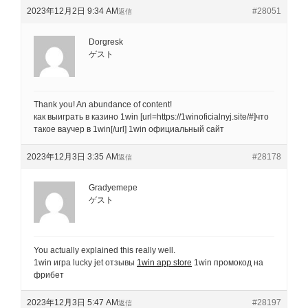
2023年12月2日 9:34 AM
#28051
返信
Dorgresk
ゲスト
Thank you! An abundance of content!
как выиграть в казино 1win [url=https://1winoficialnyj.site/#]что
такое ваучер в 1win[/url] 1win официальный сайт
2023年12月3日 3:35 AM
#28178
返信
Gradyemepe
ゲスト
You actually explained this really well.
1win игра lucky jet отзывы
1win app store
1win промокод на
фрибет
2023年12月3日 5:47 AM
#28197
返信