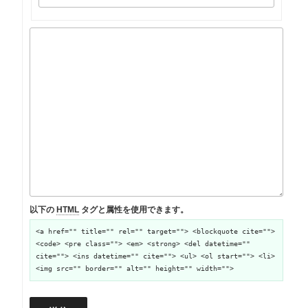
以下の
HTML
タグと属性を使用できます。
<a href="" title="" rel="" target=""> <blockquote cite="">
<code> <pre class=""> <em> <strong> <del datetime=""
cite=""> <ins datetime="" cite=""> <ul> <ol start=""> <li>
<img src="" border="" alt="" height="" width="">