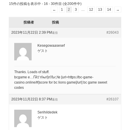
15件の投稿を表示中 - 16 - 30件目 (全200件中)
←
1
2
3
…
12
13
14
→
投稿者
投稿
2023年11月22日 2:39 PM
#26043
返信
Kesegowaasesef
ゲスト
Thanks. Loads of stuff.
bcgame е…Ґй‡‘гѓњгѓјгѓЉг‚№ [url=https://bc-game-
casino.online/#]score for bc lions game[/url] bc game sweet
codes
2023年11月22日 8:37 PM
#26107
返信
Serihildedek
ゲスト