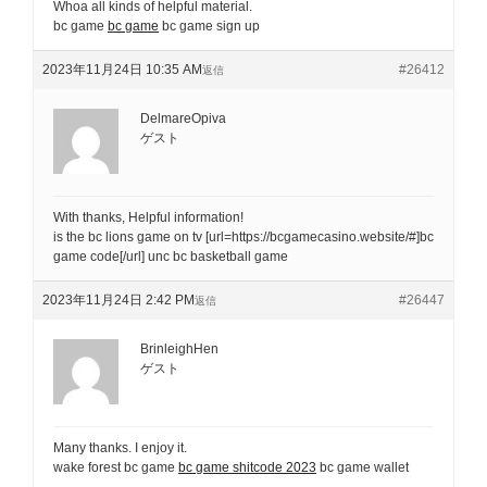
Whoa all kinds of helpful material.
bc game
bc game
bc game sign up
2023年11月24日 10:35 AM
#26412
返信
DelmareOpiva
ゲスト
With thanks, Helpful information!
is the bc lions game on tv [url=https://bcgamecasino.website/#]bc
game code[/url] unc bc basketball game
2023年11月24日 2:42 PM
#26447
返信
BrinleighHen
ゲスト
Many thanks. I enjoy it.
wake forest bc game
bc game shitcode 2023
bc game wallet