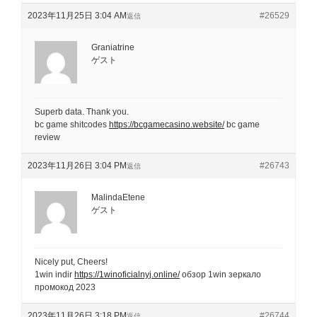
2023年11月25日 3:04 AM
#26529
返信
Graniatrine
ゲスト
Superb data. Thank you.
bc game shitcodes
https://bcgamecasino.website/
bc game
review
2023年11月26日 3:04 PM
#26743
返信
MalindaEtene
ゲスト
Nicely put, Cheers!
1win indir
https://1winoficialnyj.online/
обзор 1win зеркало
промокод 2023
2023年11月26日 3:18 PM
#26744
返信