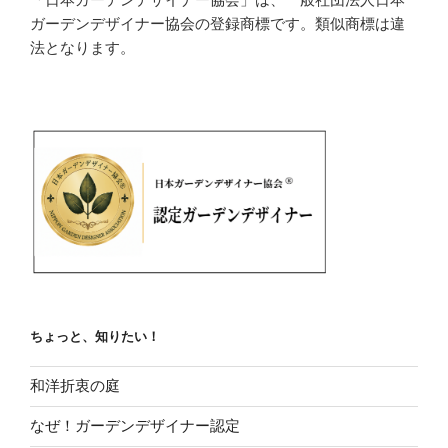
ガーデンデザイナー協会の登録商標です。類似商標は違
法となります。
ちょっと、知りたい！
和洋折衷の庭
なぜ！ガーデンデザイナー認定