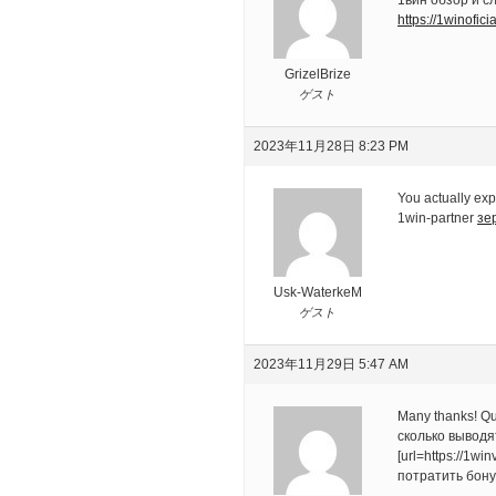
https://1winofici
GrizelBrize
ゲスト
2023年11月28日 8:23 PM
You actually exp
1win-partner
зе
Usk-WaterkeM
ゲスト
2023年11月29日 5:47 AM
Many thanks! Qui
сколько выводя
[url=https://1wi
потратить бону