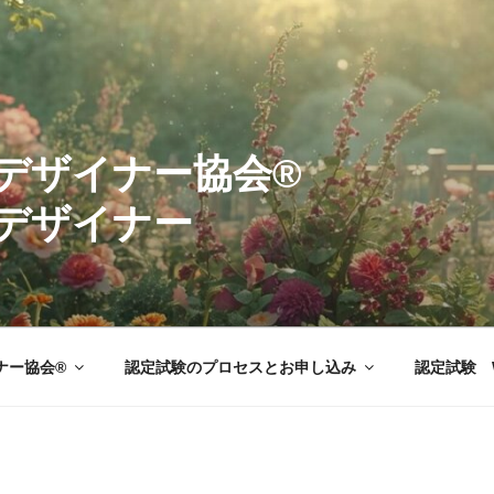
ーデンデザイナ
デザイナー
ナー協会®
認定試験のプロセスとお申し込み
認定試験 