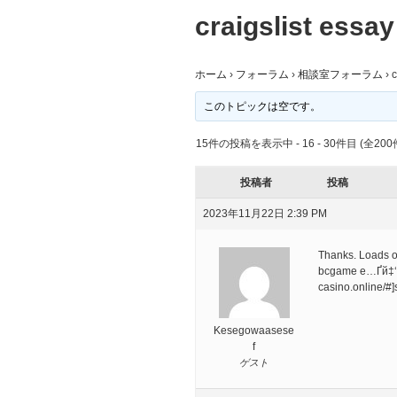
craigslist essay
ホーム
›
フォーラム
›
相談室フォーラム
›
c
このトピックは空です。
15件の投稿を表示中 - 16 - 30件目 (全200
投稿者
投稿
2023年11月22日 2:39 PM
Thanks. Loads of
bcgame е…Ґй‡‘гѓ
casino.online/#]
Kesegowaasese
f
ゲスト