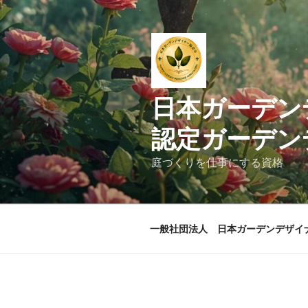
コ
ン
テ
ン
ツ
へ
日本ガ
ス
キ
認定ガーデン
ッ
プ
庭づくりを仕事にする資格
一般社団法人 日本ガーデンデザイ