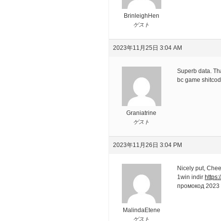
BrinleighHen
ゲスト
2023年11月25日 3:04 AM
Superb data. Th
bc game shitco
Graniatrine
ゲスト
2023年11月26日 3:04 PM
Nicely put, Chee
1win indir
https:
промокод 2023
MalindaEtene
ゲスト