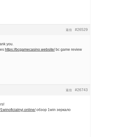
#26529
返信
ank you.
des
https://bcgamecasino.website/
bc game review
#26743
返信
rs!
//1winoficialnyj.online/
обзор 1win зеркало