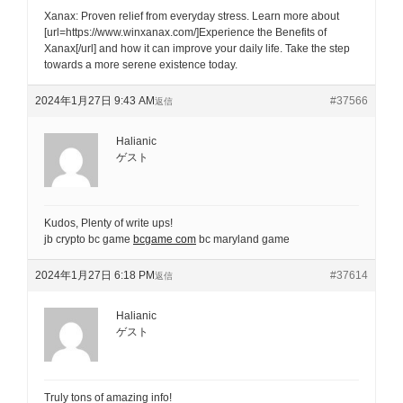
Xanax: Proven relief from everyday stress. Learn more about
[url=https://www.winxanax.com/]Experience the Benefits of
Xanax[/url] and how it can improve your daily life. Take the step
towards a more serene existence today.
2024年1月27日 9:43 AM
#37566
返信
Halianic
ゲスト
Kudos, Plenty of write ups!
jb crypto bc game
bcgame com
bc maryland game
2024年1月27日 6:18 PM
#37614
返信
Halianic
ゲスト
Truly tons of amazing info!