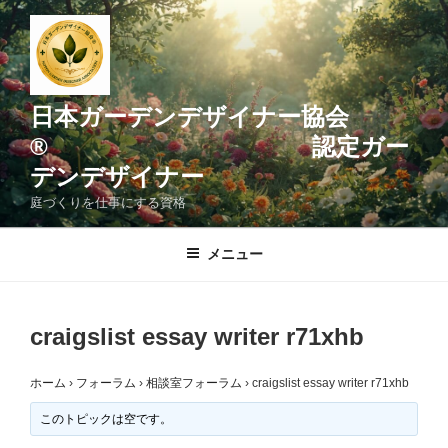
コ
ン
テ
ン
ツ
日本ガーデンデザイナー協会
へ
® 認定ガー
ス
デンデザイナー
キ
ッ
庭づくりを仕事にする資格
プ
メニュー
craigslist essay writer r71xhb
ホーム
›
フォーラム
›
相談室フォーラム
›
craigslist essay writer r71xhb
このトピックは空です。