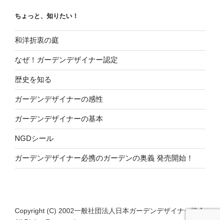
ちょっと、知りたい！
和洋折衷の庭
なぜ！ガーデンデザイナー認定
歴史を知る
ガーデンデザイナーの感性
ガーデンデザイナーの基本
NGDシール
ガーデンデザイナー必携のガーデンの奥義 発売開始！
Copyright (C) 2002一般社団法人日本ガーデンデザイナー協会