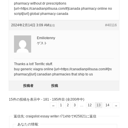
pharmacy without dr prescriptions
[url=https://canadianpillsusa.com/#]canada pharmacy online no
script[/url] global pharmacy canada
2024年2月14日 3:09 AM
#40116
返信
Emiliotenny
ゲスト
Thanks a lot! Terrific stuff.
buy generic viagra online [url=https://canadianpillsusa.com/#]rx
pharmacy[/url] canadian pharmacies that ship to us
投稿者
投稿
15件の投稿を表示中 - 181 - 195件目 (全200件中)
←
1
2
3
…
12
13
14
→
返信先: craigslist essay writer r71xhbで#25821に返信
あなたの情報: