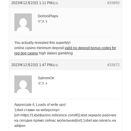
2023年12月23日 1:11 PM
#33850
返信
GorloisPlaps
ゲスト
You actually revealed this superbly!
online casino minimum deposit
valid no deposit bonus codes for
red dog casino
high stakes gambling
2023年12月23日 1:47 PM
#33872
返信
SalimmOn
ゲスト
Appreciate it, Loads of write ups!
1xbet ставки на киберспорт
[url=https://1xbetkazino.milesnice.com/#]1xbet зеркало рабочее
на сегодня прямо сейчас мобильная[/url] 1xbet как скачать на
айфон