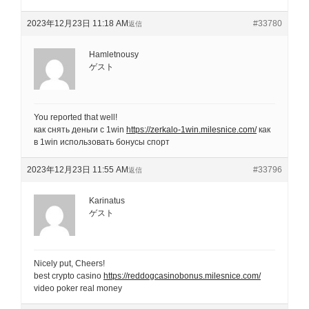
2023年12月23日 11:18 AM
#33780
返信
Hamletnousy
ゲスト
You reported that well!
как снять деньги с 1win
https://zerkalo-1win.milesnice.com/
как
в 1win использовать бонусы спорт
2023年12月23日 11:55 AM
#33796
返信
Karinatus
ゲスト
Nicely put, Cheers!
best crypto casino
https://reddogcasinobonus.milesnice.com/
video poker real money