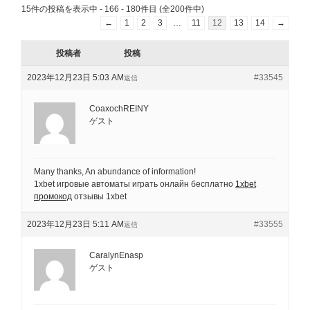
15件の投稿を表示中 - 166 - 180件目 (全200件中)
←
1
2
3
…
11
12
13
14
→
投稿者
投稿
2023年12月23日 5:03 AM
#33545
返信
CoaxochREINY
ゲスト
Many thanks, An abundance of information!
1xbet игровые автоматы играть онлайн бесплатно
1xbet
промокод
отзывы 1xbet
2023年12月23日 5:11 AM
#33555
返信
CaralynEnasp
ゲスト