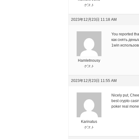
ゲスト
2023年12月23日 11:18 AM
You reported tha
как снять деньг
1win использов
Hamletnousy
ゲスト
2023年12月23日 11:55 AM
Nicely put, Chee
best crypto cas
poker real mon
Karinatus
ゲスト