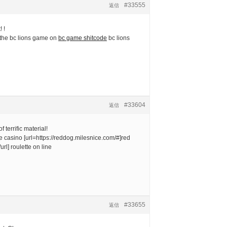
#33555
返信
! !
 the bc lions game on
bc game shitcode
bc lions
#33604
返信
f terrific material!
ne casino [url=https://reddog.milesnice.com/#]red
rl] roulette on line
#33655
返信