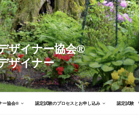
ーデンデザイナ
デザイナー
ナー協会®
認定試験のプロセスとお申し込み
認定試験 