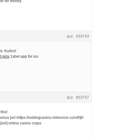
ker for money
#33743
返信
s. Kudos!
 giris
1xbet app for ios
#33757
返信
this!
onus [url=https://reddogcasino.milesnice.com/#]lil
[/url] online casino craps