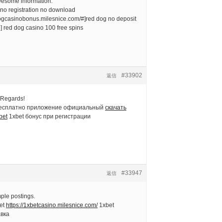
esome information.
s no registration no download
ddogcasinobonus.milesnice.com/#]red dog no deposit
] red dog casino 100 free spins
#33902
返信
 Regards!
 бесплатно приложение официальный
скачать
bet
1xbet бонус при регистрации
#33947
返信
mple postings.
bet
https://1xbetcasino.milesnice.com/
1xbet
вка