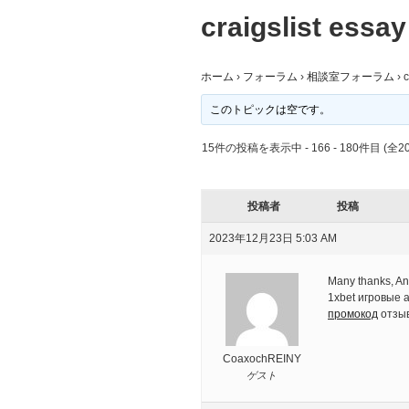
craigslist essay
ホーム
›
フォーラム
›
相談室フォーラム
›
c
このトピックは空です。
15件の投稿を表示中 - 166 - 180件目 (全2
投稿者
投稿
2023年12月23日 5:03 AM
Many thanks, An
1xbet игровые 
промокод
отзыв
CoaxochREINY
ゲスト