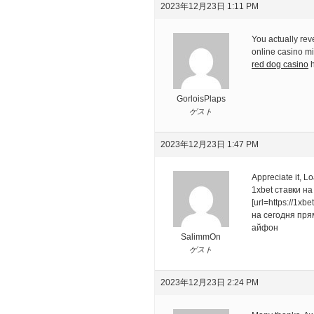
2023年12月23日 1:11 PM
You actually rev
online casino m
red dog casino
h
GorloisPlaps
ゲスト
2023年12月23日 1:47 PM
Appreciate it, Lo
1xbet ставки н
[url=https://1x
на сегодня прям
айфон
SalimmOn
ゲスト
2023年12月23日 2:24 PM