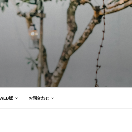
ー協会®
WEB版
お問合わせ