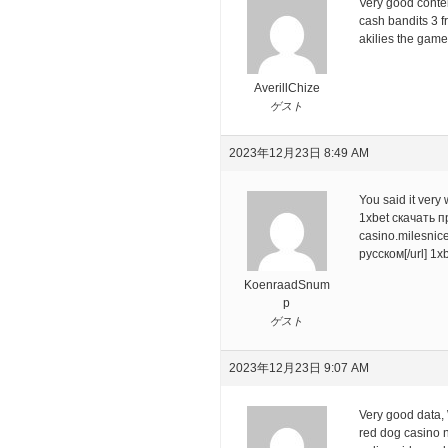
Very good conte
cash bandits 3 f
akilies the game
AverillChize
ゲスト
2023年12月23日 8:49 AM
You said it very w
1xbet скачать п
casino.milesnic
русском[/url] 1xb
KoenraadSnum
p
ゲスト
2023年12月23日 9:07 AM
Very good data, 
red dog casino 