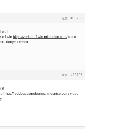
#33780
返信
t well!
и с 1win
https://zerkalo-1win.milesnice.com/
как в
ать бонусы спорт
#33796
返信
rs!
ino
https://reddogcasinobonus.milesnice.com/
video
ey