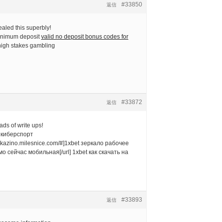
#33850
返信
ealed this superbly!
inimum deposit
valid no deposit bonus codes for
igh stakes gambling
#33872
返信
ads of write ups!
а киберспорт
betkazino.milesnice.com/#]1xbet зеркало рабочее
о сейчас мобильная[/url] 1xbet как скачать на
#33893
返信