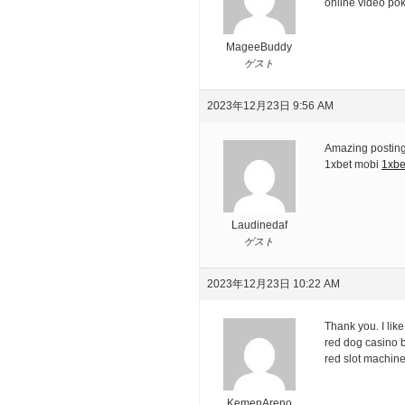
online video po
MageeBuddy
ゲスト
2023年12月23日 9:56 AM
Amazing posting
1xbet mobi
1xbet
Laudinedaf
ゲスト
2023年12月23日 10:22 AM
Thank you. I like 
red dog casino b
red slot machine
KemenAreno