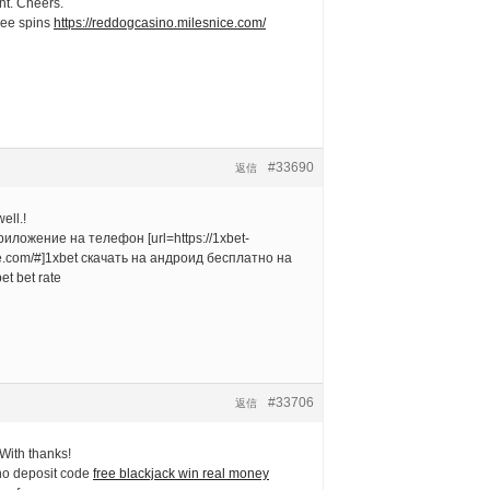
nt. Cheers.
ree spins
https://reddogcasino.milesnice.com/
#33690
返信
ell.!
риложение на телефон [url=https://1xbet-
e.com/#]1xbet скачать на андроид бесплатно на
et bet rate
#33706
返信
With thanks!
no deposit code
free blackjack win real money