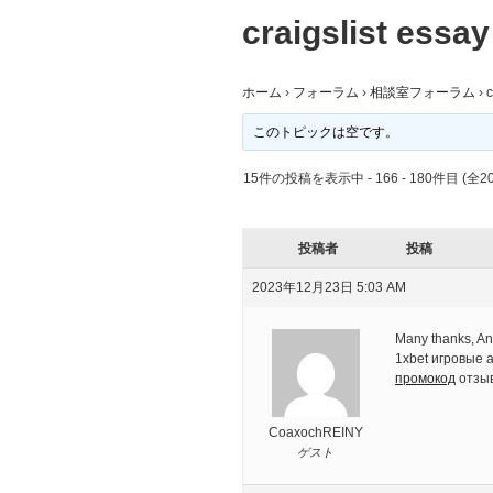
craigslist essay
ホーム
›
フォーラム
›
相談室フォーラム
›
c
このトピックは空です。
15件の投稿を表示中 - 166 - 180件目 (全2
投稿者
投稿
2023年12月23日 5:03 AM
Many thanks, An
1xbet игровые 
промокод
отзыв
CoaxochREINY
ゲスト