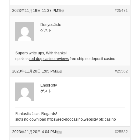
2023年11月19日 11:37 PM
#25471
返信
DenyseJiste
ゲスト
Superb write ups, With thanks!
rtp slots
red dog casino reviews
free chip no deposit casino
2023年11月20日 1:05 PM
#25562
返信
EnokRirty
ゲスト
Fantastic facts. Regards!
slots no download
https://red-dogcasino.website/
btc casino
2023年11月20日 4:04 PM
#25582
返信