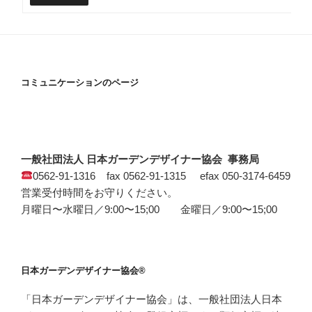
コミュニケーションのページ
一般社団法人 日本ガーデンデザイナー協会 事務局
0562-91-1316 fax 0562-91-1315 efax 050-3174-6459
営業受付時間をお守りください。
月曜日〜水曜日／9:00〜15;00 金曜日／9:00〜15;00
日本ガーデンデザイナー協会®
「日本ガーデンデザイナー協会」は、一般社団法人日本