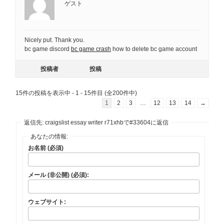
ゲスト
Nicely put. Thank you.
bc game discord
bc game crash
how to delete bc game account
投稿者
投稿
15件の投稿を表示中 - 1 - 15件目 (全200件中)
1
2
3
…
12
13
14
→
返信先: craigslist essay writer r71xhbで#33604に返信
あなたの情報:
お名前 (必須)
メール (非公開) (必須):
ウェブサイト: