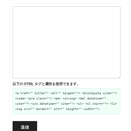
以下の
HTML
タグと属性を使用できます。
<a href="" title="" rel="" target=""> <blockquote cite="">
<code> <pre class=""> <em> <strong> <del datetime=""
cite=""> <ins datetime="" cite=""> <ul> <ol start=""> <li>
<img src="" border="" alt="" height="" width="">
送信