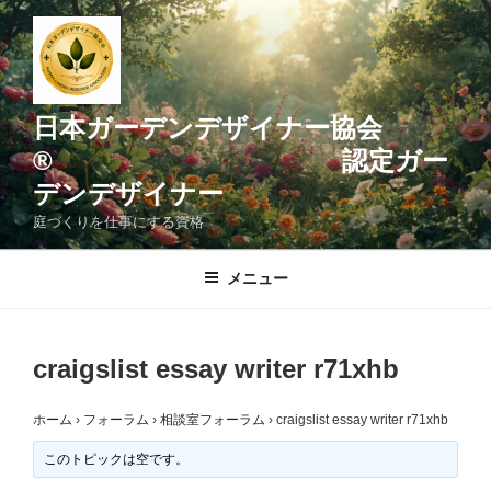
コ
ン
テ
ン
ツ
日本ガーデンデザイナー協会
へ
® 認定ガー
ス
デンデザイナー
キ
ッ
庭づくりを仕事にする資格
プ
メニュー
craigslist essay writer r71xhb
ホーム
›
フォーラム
›
相談室フォーラム
›
craigslist essay writer r71xhb
このトピックは空です。