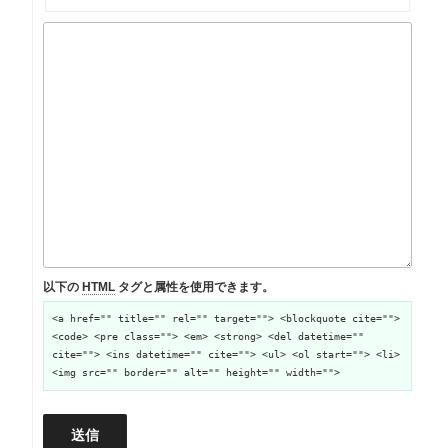
以下の
HTML
タグと属性を使用できます。
<a href="" title="" rel="" target=""> <blockquote cite="">
<code> <pre class=""> <em> <strong> <del datetime=""
cite=""> <ins datetime="" cite=""> <ul> <ol start=""> <li>
<img src="" border="" alt="" height="" width="">
送信