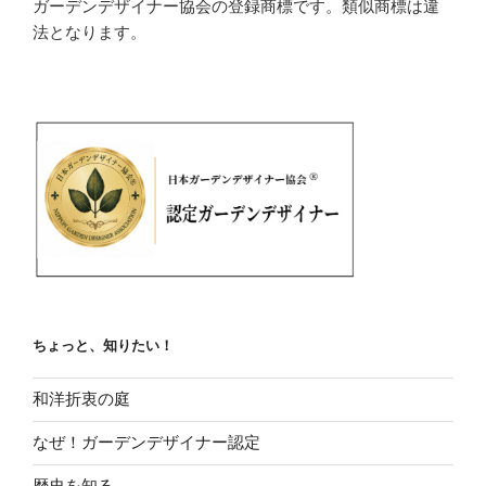
ガーデンデザイナー協会の登録商標です。類似商標は違
法となります。
ちょっと、知りたい！
和洋折衷の庭
なぜ！ガーデンデザイナー認定
歴史を知る