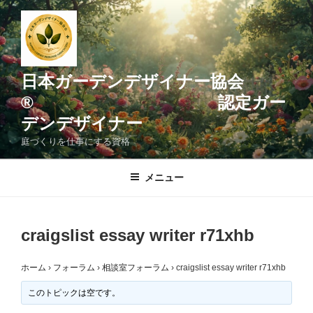
コ
ン
テ
ン
ツ
日本ガーデンデザイナー協会
へ
® 認定ガー
ス
デンデザイナー
キ
ッ
庭づくりを仕事にする資格
プ
メニュー
craigslist essay writer r71xhb
ホーム
›
フォーラム
›
相談室フォーラム
›
craigslist essay writer r71xhb
このトピックは空です。