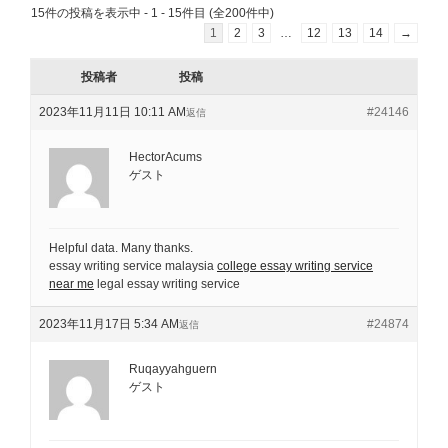
15件の投稿を表示中 - 1 - 15件目 (全200件中)
1
2
3
…
12
13
14
→
投稿者
投稿
2023年11月11日 10:11 AM
#24146
返信
HectorAcums
ゲスト
Helpful data. Many thanks.
essay writing service malaysia
college essay writing service
near me
legal essay writing service
2023年11月17日 5:34 AM
#24874
返信
Ruqayyahguern
ゲスト