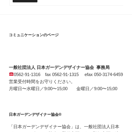
コミュニケーションのページ
一般社団法人 日本ガーデンデザイナー協会 事務局
0562-91-1316 fax 0562-91-1315 efax 050-3174-6459
営業受付時間をお守りください。
月曜日〜水曜日／9:00〜15;00 金曜日／9:00〜15;00
日本ガーデンデザイナー協会®
「日本ガーデンデザイナー協会」は、一般社団法人日本